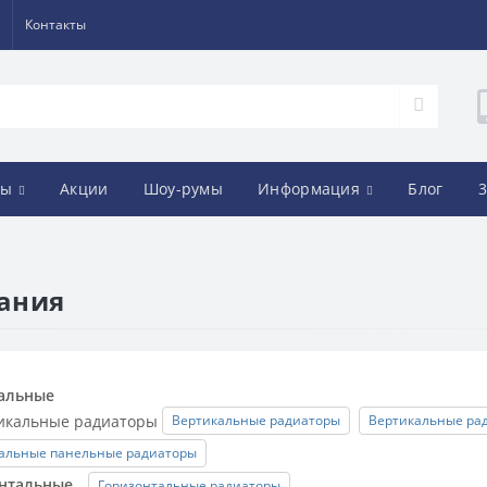
Контакты
ды
Акции
Шоу-румы
Информация
Блог
3
ания
альные
Вертикальные радиаторы
Вертикальные ра
альные панельные радиаторы
нтальные
Горизонтальные радиаторы