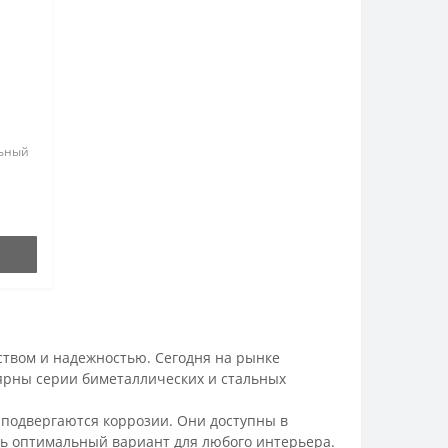
льный
и
lex
ством и надежностью. Сегодня на рынке
ярны серии биметаллических и стальных
 подвергаются коррозии. Они доступны в
ь оптимальный вариант для любого интерьера.