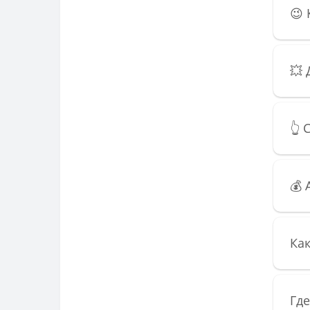
😉
💥 
👆
💰 
Как
Где