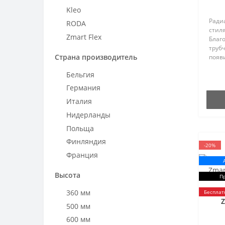
Kleo
Ради
RODA
стиля
Zmart Flex
Благо
труб
Страна производитель
появи
заво
Бельгия
подч
"Made
Германия
Италия
Нидерланды
Польща
Финляндия
-20%
Франция
Высота
П
Рад
360 мм
Бесплат
Z
500 мм
600 мм