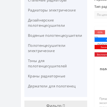
Стальные радиаторы
Тип ра
Радиаторы электрические
Дизайнерские
полотенцесушители
-50%
Водяные полотенцесушители
Полотенцесушители
Зака
электрические
Бесплат
Тэны для
полотенцесушителей
пол
F
Краны радиаторные
Держатели для полотенец
Пред
экск
Фильтр