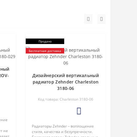
Продано
Бесплатная доставка
ьный
ROV-
Дизайнерский вертикальный
радиатор Zehnder Charleston
3180-06
Код товара: Charleston 3180-06
4
ение
Радиаторы Zehnder – воплощение
ет не
стиля, качества и безупречности.
здает