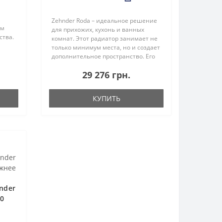
Zehnder Roda – идеальное решение
ым
для прихожих, кухонь и ванных
ства.
комнат. Этот радиатор занимает не
только минимум места, но и создает
кой
дополнительное пространство. Его
ет
конструкция из отдельных трубок
ьной.
29 276 грн.
гармонично сочетается с внешним
видом плоского р..
КУПИТЬ
nder
00