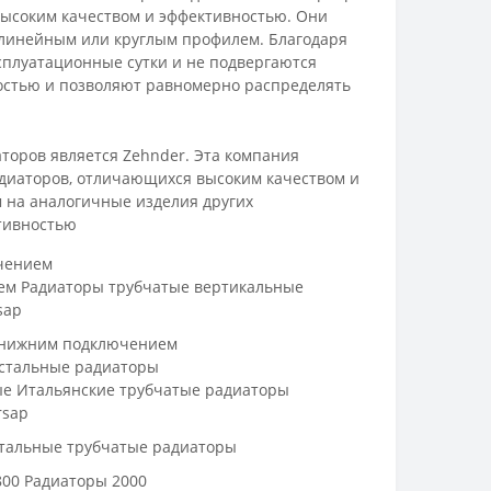
ысоким качеством и эффективностью. Они
 линейным или круглым профилем. Благодаря
сплуатационные сутки и не подвергаются
ностью и позволяют равномерно распределять
торов является Zehnder. Эта компания
диаторов, отличающихся высоким качеством и
 на аналогичные изделия других
тивностью
чением
ем
Радиаторы трубчатые вертикальные
sap
 нижним подключением
стальные радиаторы
ые
Итальянские трубчатые радиаторы
rsap
тальные трубчатые радиаторы
800
Радиаторы 2000