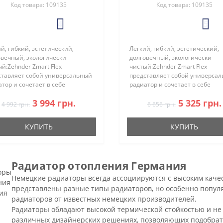
Код товара: 109135
Код товара: 109135
4
5
й, гибкий, эстетический,
Легкий, гибкий, эстетический,
овечный, экологически
долговечный, экологически
й:Zehnder Zmart Flex
чистый:Zehnder Zmart Flex
ставляет собой универсальный
представляет собой универса
тор и сочетает в себе
радиатор и сочетает в себе
зводительность, комфорт и
производительность, комфорт 
3 994 грн.
5 325 грн.
чивость. Радиатор Zmart Flex
устойчивость. Радиатор Zmart F
4 992 грн.
6 656 грн.
% легче по сравнению с
на 60% легче по сравнению с
ными стальны..
обычными стальны..
КУПИТЬ
КУПИТЬ
Радиатор отопления Германия
Немецкие радиаторы всегда ассоциируются с высоким каче
представлены разные типы радиаторов, но особенно попул
радиаторов от известных немецких производителей.
Радиаторы обладают высокой термической стойкостью и не
различных дизайнерских решениях, позволяющих подобрат