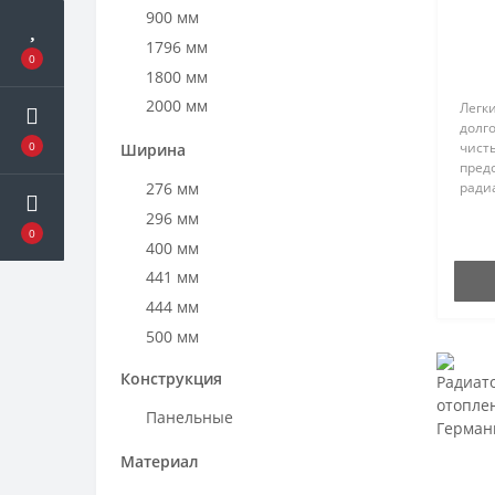
900 мм
1796 мм
0
1800 мм
2000 мм
Легки
долг
0
чисты
Ширина
пред
276 мм
радиа
прои
296 мм
устой
0
400 мм
на 60
обыч
441 мм
444 мм
500 мм
540 мм
Конструкция
592 мм
Панельные
600 мм
700 мм
Материал
740 мм