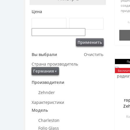
радиа
созда
прид
Цена
высо
внут
1
дома.
че..
Применить
Вы выбрали
Очистить
П
Страна производитель
Германия
×
Бесплат
Производители
Zehnder
го
Характеристики
Ze
Модель
Ко
Charleston
Folio Glass