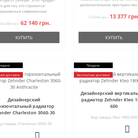
тора от Zehnder. Этот продукт
дополнительное пространство.
н для тех, кто стремится
конструкция из отдельных тру
ерживаться современных
13 377 грн
гармонично сочетается с вне
котехнологичных тенденций во
17 836 грн.
видом плоского радиат..
62 140 грн.
реннем убранстве своего
24 280 грн.
Радиатор Folio Glass доступен в
КУПИТЬ
КУПИТЬ
родано
Продано
ная доставка
Бесплатная доставка
Дизайнерский вертикал
Дизайнерский
радиатор Zehnder Kleo 1
ризонтальный радиатор
600
hnder Charleston 3060-30
Код товара: Kleo 1800-600
Anthracite
д товара: Charleston 3060-30
5
2