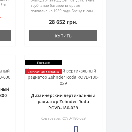
Благодаря заводу Zehnder, стальные
 Его
трубчатые батареи впервые
бок
появились в 1930 году. Бренд и сам
.
шним
завод расположены в Германии, что
28 652 грн.
подчеркивает значение выражения
"Made in Germany". Радиа..
КУПИТЬ
Продано
Бесплатная доставка
ьный
800-
Дизайнерский вертикальный
радиатор Zehnder Roda
ROVD-180-029
Код товара: ROVD-180-029
3