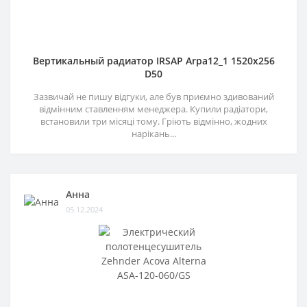
Вертикальный радиатор IRSAP Arpa12_1 1520x256
D50
Зазвичай не пишу відгуки, але був приємно здивований
відмінним ставленням менеджера. Купили радіатори,
встановили три місяці тому. Гріють відмінно, жодних
нарікань...
Анна
05.12.2024