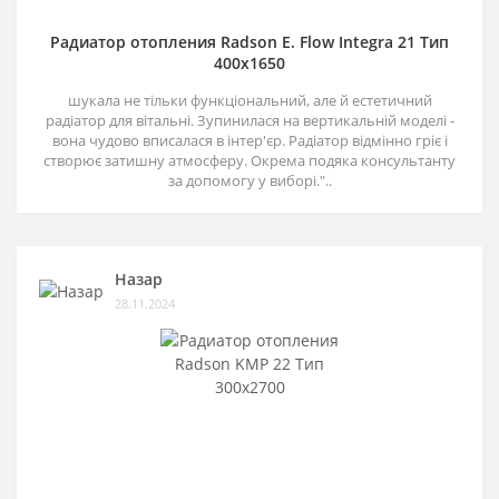
Радиатор отопления Radson E. Flow Integra 21 Тип
400х1650
шукала не тільки функціональний, але й естетичний
радіатор для вітальні. Зупинилася на вертикальній моделі -
вона чудово вписалася в інтер'єр. Радіатор відмінно гріє і
створює затишну атмосферу. Окрема подяка консультанту
за допомогу у виборі."..
Назар
28.11.2024