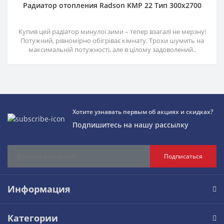
Радиатор отопления Radson KMP 22 Тип 300х2700
Купив цей радіатор минулої зими – тепер взагалі не мерзну!
Потужний, рівномірно обігріває кімнату. Трохи шумить на
максимальній потужності, але в цілому задоволений..
Хотите узнавать первым об акциях и скидках?
Подпишитесь на нашу рассылку
Подписаться
Информация
Категории