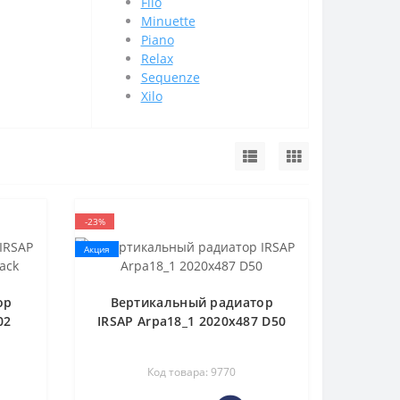
Filo
Minuette
Piano
Relax
Sequenze
Xilo
-23%
Акция
ор
Вертикальный радиатор
02
IRSAP Arpa18_1 2020x487 D50
Код товара: 9770