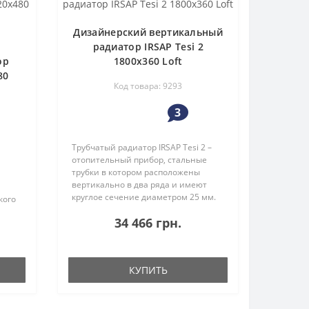
Дизайнерский вертикальный
радиатор IRSAP Tesi 2
ор
1800x360 Loft
80
Код товара: 9293
3
Трубчатый радиатор IRSAP Tesi 2 –
отопительный прибор, стальные
трубки в котором расположены
вертикально в два ряда и имеют
круглое сечение диаметром 25 мм.
кого
Модель трубчатого радиатора Tesi 2
я
34 466 грн.
является частью коллекции
радиаторов TESI.Модельный ряд Te..
зких
в ..
КУПИТЬ