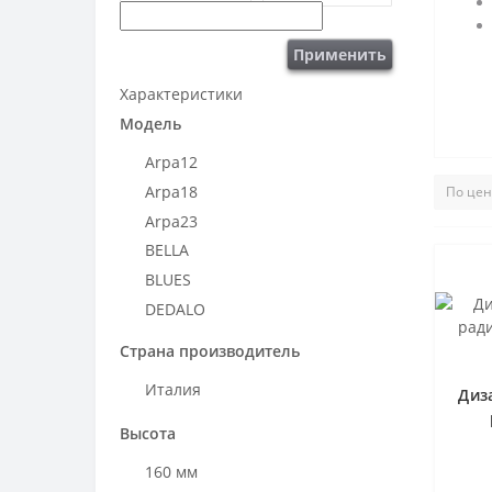
Применить
Характеристики
Модель
Arpa12
Arpa18
Arpa23
BELLA
BLUES
DEDALO
ELLIPSIS_B
Страна производитель
Ellipsis_H
Италия
Диз
Ellipsis_V
Filo
Высота
FUNKY_S
160 мм
GET UP