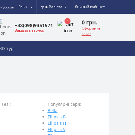
Язык
грн.
Валюта
Личный кабинет
0 грн.
0
+38(098)9351571
Оформить
Заказать звонок
заказ
3D-тур
Tesi:
Популярні серії:
Bella
Ellipsis B
Ellipsis H
Ellipsis V