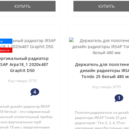
ично..
КУПИТЬ
КУПИТЬ
ия
вается
ертикальный радиатор
RSAP Arpa18_1 2020x487
Держатель для полотене
Graphit D50
дизайн радиаторы IRS
Tondo 25 белый 480 
Код товара: 9770
Код товара: 8755
4
1
чатый дизайн радиатор IRSAP
18 Vertical – это современный
Полотенцедержатель на диза
ьянский отопительный прибор
радиаторы IRSAP Tondo 25 для
нких вертикальных труб
радиаторов : Tesi 2, 3, 4, 5Тип
иной 18 мм с закругленными
крепления: винтДоступные цве