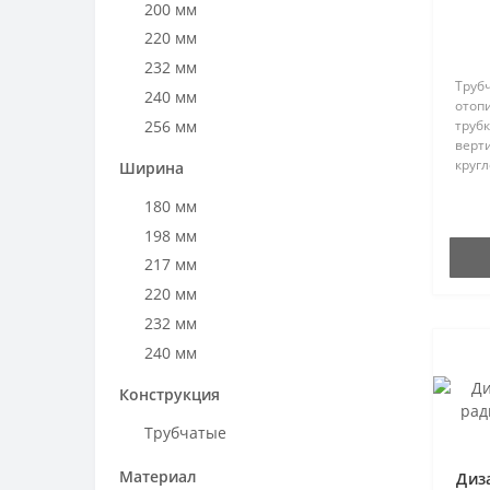
200 мм
JAZZ_S
220 мм
KART
232 мм
LIKE
Трубч
240 мм
отоп
MAREA
256 мм
труб
MINUETTE
верт
266 мм
круг
Ширина
NET
271 мм
Модел
NOVO CULT
явля
180 мм
292 мм
радиа
OASI
198 мм
300 мм
ODDO
217 мм
320 мм
ORIMONO
220 мм
325 мм
PAGE
232 мм
328 мм
Piano
240 мм
334 мм
POLYGON
256 мм
344 мм
Конструкция
QUADRAQUA
266 мм
360 мм
RELAX
Трубчатые
270 мм
364 мм
RIGO
271 мм
Материал
373 мм
Диз