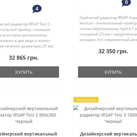
0
4
Трубчатый радиатор IRSAP Arpa
Vertical – отопительный прибор
атый радиатор IRSAP Tesi 2 –
тонких вертикальных труб в 1 
ительный прибор, стальные
толщиной 23 мм с закругленн
ки в котором расположены
концами. Его современный ди
икально в два ряда и имеют
был разработан самыми лучш
лое сечение диаметром 25 мм.
32 350 грн.
европейскими дизайнерами. 
ь трубчатого радиатора Tesi 2
впишется в хоть ка..
32 865 грн.
ется частью коллекции
торов TESI.Модельный ряд Te..
КУПИТЬ
КУПИТЬ
Популярный
айнерский вертикальный
Дизайнерский вертикал