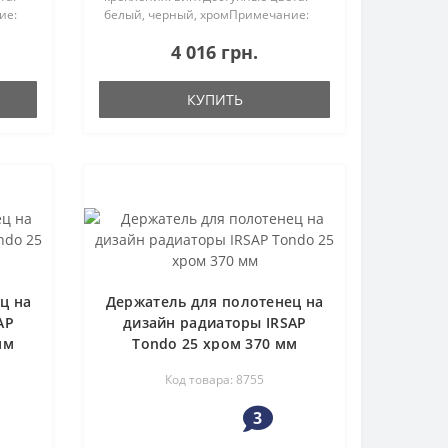
ие:
белый, черный, хромПримечание:
торов
держатель подходит для радиаторов
4 016 грн.
мм...
Tesi шириной 360м, 450мм, 540мм...
КУПИТЬ
ц на
Держатель для полотенец на
AP
дизайн радиаторы IRSAP
мм
Tondo 25 хром 370 мм
Код товара: 8755
3