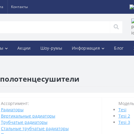
та
Контакты
ды
Акции
Шоу-румы
Информация
Блог
и полотенцесушители
Ассортимент:
Модель 
Радиаторы
Tesi
Вертикальные радиаторы
Tesi 2
Трубчатые радиаторы
Tesi 3
Стальные трубчатые радиаторы