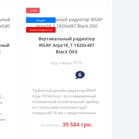
-23%
Акция
Заканчивается
Вертикальный радиатор
ьный
IRSAP Arpa18_1 1820x487
2
Black D50
Код товара: 9770
6
Трубчатый дизайн радиатор IRSAP
Arpa 18 Vertical – это современный
2 –
итальянский отопительный прибор
ые
из тонких вертикальных труб
толщиной 18 мм с закругленными
ют
концами. Изысканный дизайн,
 мм.
39 584 грн.
разработанный лучшими
esi 2
51 699 грн.
европейскими дизайнерами,
отличн..
 Te..