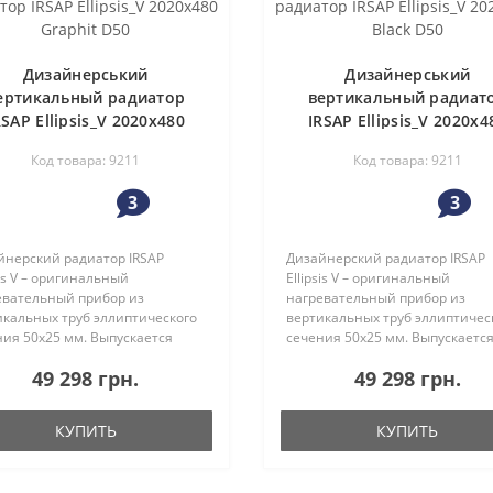
Дизайнерський
Дизайнерський
ертикальный радиатор
вертикальный радиат
RSAP Ellipsis_V 2020x480
IRSAP Ellipsis_V 2020x4
Graphit D50
Black D50
Код товара: 9211
Код товара: 9211
3
3
йнерский радиатор IRSAP
Дизайнерский радиатор IRSAP
sis V – оригинальный
Ellipsis V – оригинальный
евательный прибор из
нагревательный прибор из
икальных труб эллиптического
вертикальных труб эллиптичес
ния 50х25 мм. Выпускается
сечения 50х25 мм. Выпускаетс
ество вариантов моделей
множество вариантов моделей
49 298 грн.
49 298 грн.
sis Vertical – от высоких и узких
Ellipsis Vertical – от высоких и у
роких дизайнов радиаторов ..
до широких дизайнов радиаторо
КУПИТЬ
КУПИТЬ