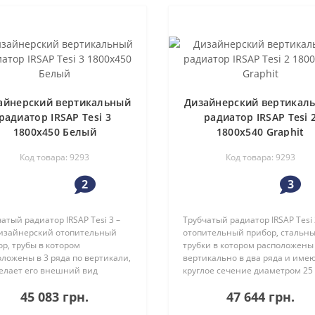
айнерский вертикальный
Дизайнерский вертикал
радиатор IRSAP Tesi 3
радиатор IRSAP Tesi 
1800х450 Белый
1800x540 Graphit
Код товара: 9293
Код товара: 9293
2
3
атый радиатор IRSAP Tesi 3 –
Трубчатый радиатор IRSAP Tesi 
дизайнерский отопительный
отопительный прибор, стальн
р, трубы в котором
трубки в котором расположены
ложены в 3 ряда по вертикали,
вертикально в два ряда и име
делает его внешний вид
круглое сечение диаметром 25
ычным и оригинальным.
Модель трубчатого радиатора T
45 083 грн.
47 644 грн.
ор отвечает современным
является частью коллекции
ованиям комфорта, эстетики,
радиаторов TESI.Модельный ряд