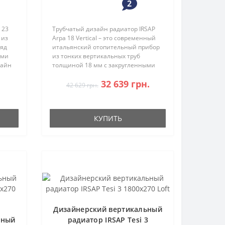
2
 23
Трубчатый дизайн радиатор IRSAP
 из
Arpa 18 Vertical – это современный
ряд
итальянский отопительный прибор
ыми
из тонких вертикальных труб
зайн
толщиной 18 мм с закругленными
ими
концами. Изысканный дизайн,
32 639 грн.
Он
разработанный лучшими
42 629 грн.
европейскими дизайнерами,
отличн..
КУПИТЬ
Дизайнерский вертикальный
ьный
радиатор IRSAP Tesi 3