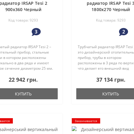
радиатор IRSAP Tesi 2
радиатор IRSAP Tesi 
900x360 Черный
1800x270 Черный
Код товара: 9293
Код товара: 9293
3
2
атый радиатор IRSAP Tesi 2 –
Трубчатый радиатор IRSAP Tesi 
ительный прибор, стальные
это дизайнерский отопительн
ки в котором расположены
прибор, трубы в котором
икально в два ряда и имеют
расположены в 3 ряда по верти
лое сечение диаметром 25 мм.
что делает его внешний вид
ь трубчатого радиатора Tesi 2
необычным и оригинальным.
22 942 грн.
37 134 грн.
ется частью коллекции
Прибор отвечает современны
торов TESI.Модельный ряд Te..
требованиям комфорта, эстети
практично..
КУПИТЬ
КУПИТЬ
вается
Заканчивается