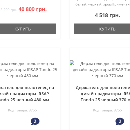
ами. Изысканный дизайн,
белый, черный, хромПримечан
40 809 грн.
аботанный лучшими
держатель подходит для радиа
53 299 грн.
пейскими дизайнерами,
4 518 грн.
Tesi шириной 360м, 450мм, 540
н..
КУПИТЬ
КУПИТЬ
жатель для полотенец на
Держатель для полотене
изайн радиаторы IRSAP
дизайн радиаторы IRS
ondo 25 черный 480 мм
Tondo 25 черный 370 
Код товара: 8755
Код товара: 8755
2
2