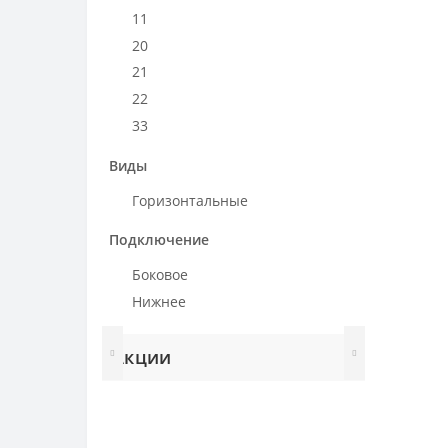
1400 мм
11
1600 мм
20
1650 мм
21
1800 мм
22
2000 мм
33
2200 мм
Виды
2400 мм
2600 мм
Горизонтальные
2800 мм
Подключение
3000 мм
Боковое
Нижнее
Акции