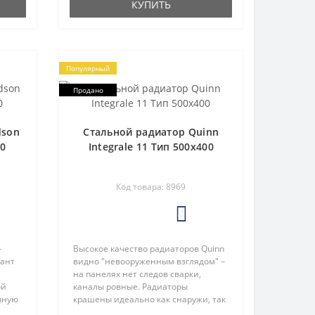
КУПИТЬ
Популярный
Продано
dson
Стальной радиатор Quinn
50
Integrale 11 Тип 500х400
Код товара: 8969
4
–
Высокое качество радиаторов Quinn
иант
видно "невооруженным взглядом" –
на панелях нет следов сварки,
ой
каналы ровные. Радиаторы
чную
крашены идеально как снаружи, так
ый
и изнутри. Радиаторы QUINN