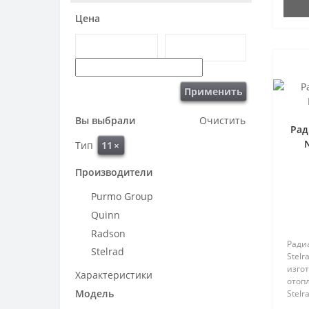
комфо
Цена
Применить
Вы выбрали
Очистить
Рад
Тип
11
×
Производители
Purmo Group
Quinn
Radson
Ради
Stelrad
Stelr
изго
Характеристики
отоп
Модель
Stelr
каче