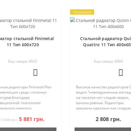
Популярный
иатор стальной Finimetal
Стальной радиатор Qu
11 Тип 600х720
Quattro 11 Тип 400х6
Код товара: 8923
Код товара: 8969
5
4
ные радиаторы Finimetal Plan
Высокое качество радиаторов 
 революция среди стальных
видно "невооруженным взгляд
аторов.Благодаря
на панелях нет следов сварки,
вационной технологии
каналы ровные. Радиаторы
рального нижнего
крашены идеально как снаружи
лючения и оптимальной
и изнутри. Радиаторы QUINN
5 881 грн.
2 808 грн.
гоэффективности T6
обладают высокой теплоотдач
9 048 грн.
навливает стандарты для
среди панельных стальных
ления помещений, а также
радиаторов. ..