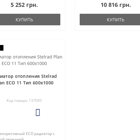
5 252 грн.
10 816 грн.
Фабрика по производству
срок службы. Благодаря
ьных радиаторов была открыта
современному дизайну эти
5 году в Нидерландах. ..
радиаторы легко вписываю..
КУПИТЬ
КУПИТЬ
о
иатор отопления Stelrad
an ECO 11 Тип 600х1000
Код товара: 137095
5
екоративный ECO радиатор с
кой передней