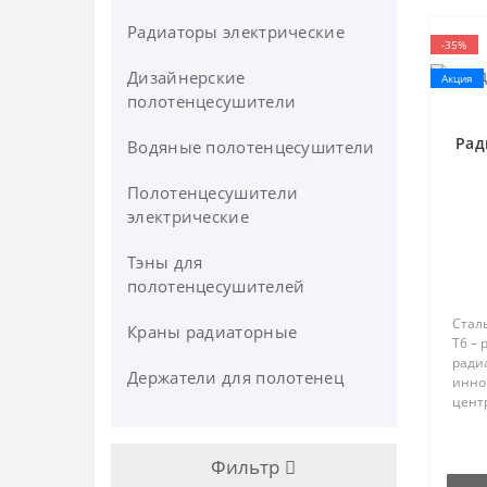
Радиаторы электрические
-35%
Дизайнерские
Акция
полотенцесушители
Рад
Водяные полотенцесушители
Полотенцесушители
электрические
Тэны для
полотенцесушителей
Сталь
Краны радиаторные
T6 –
ради
Держатели для полотенец
инно
цент
подк
энер
уста
Фильтр
отоп