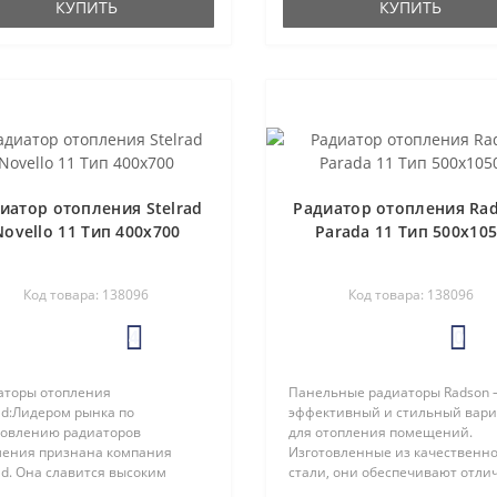
КУПИТЬ
КУПИТЬ
рт и лег..
иатор отопления Stelrad
Радиатор отопления Ra
Novello 11 Тип 400х700
Parada 11 Тип 500х10
Код товара: 138096
Код товара: 138096
4
0
аторы отопления
Панельные радиаторы Radson 
ad:Лидером рынка по
эффективный и стильный вар
товлению радиаторов
для отопления помещений.
ления признана компания
Изготовленные из качественн
ad. Она славится высоким
стали, они обеспечивают отли
ством своей продукции уже 100
теплопроводность и длительн