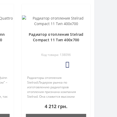
inn
Радиатор отопления Stelrad
00
Compact 11 Тип 400х700
Код товара: 138096
5
Quinn
Радиаторы отопления
ом" –
Stelrad:Лидером рынка по
изготовлению радиаторов
отопления признана компания
, так
Stelrad. Она славится высоким
качеством своей продукции уже 100
4 212 грн.
ей
лет. Фабрика по производству
стальных радиаторов была открыта
в 1925 году в Нидерландах. ..