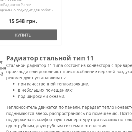
ьюРадиатор Planar
идеально подходит для работы
изких температурах, благодаря
15 548 грн.
ологии последовательного
а, где вода сначала проходит
 переднюю пластину...
КУПИТЬ
Радиатор стальной тип 11
Стальной радиатор 11 типа состоит из конвектора с привар
производители дополняют приспособление верхней воздухо
рекомендуют устанавливать:
при качественной теплоизоляции;
в небольших помещениях;
под широкими окнами.
Теплоноситель движется по панели, передает тепло конвект
поднимаются вверх, распространяясь по помещению. Поэто
поддерживать комфортную температуру при высоких потолк
однотрубным, двухтрубным системам отопления.
В нашем каталоге товаров представлены качественные ради