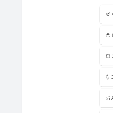
💯 
😉
💥 
👆
💰 