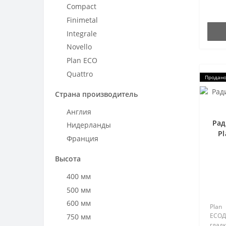
Compact
лет. 
стал
Finimetal
в 192
Integrale
Novello
Plan ECO
Quattro
Продан
Страна производитель
Англия
Рад
Нидерланды
Pl
Франция
Высота
400 мм
500 мм
600 мм
Plan
ECOД
750 мм
глад