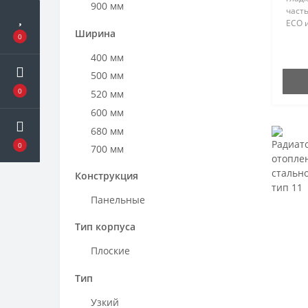
900 мм
част
ECO 
Ширина
при н
0
техн
400 мм
поток
через
500 мм
0
520 мм
600 мм
680 мм
0
700 мм
720 мм
Конструкция
800 мм
Панельные
900 мм
920 мм
Тип корпуса
1000 мм
Плоские
1050 мм
1100 мм
Тип
1200 мм
Узкий