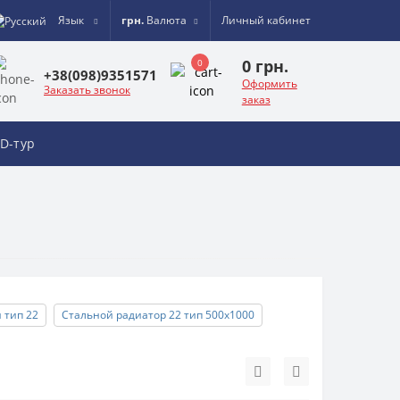
Язык
грн.
Валюта
Личный кабинет
0 грн.
0
+38(098)9351571
Оформить
Заказать звонок
заказ
D-тур
 тип 22
Стальной радиатор 22 тип 500х1000