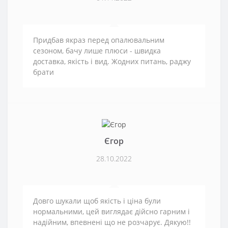
Придбав якраз перед опалювальним
сезоном, бачу лише плюси - швидка
доставка, якість і вид. Жодних питань, раджу
брати
Єгор
28.10.2022
Довго шукали щоб якість і ціна були
нормальними, цей виглядає дійсно гарним і
надійним, впевнені що не розчарує. Дякую!!