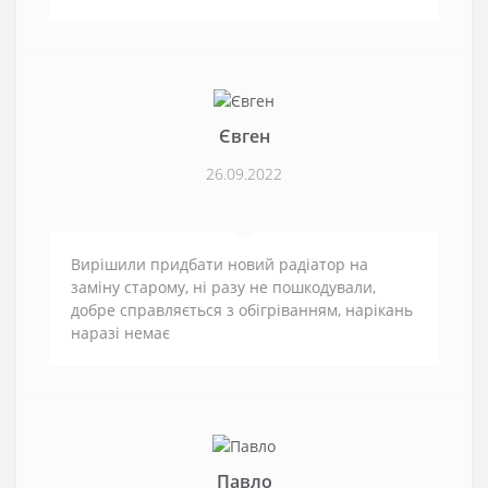
Євген
26.09.2022
Вирішили придбати новий радіатор на
заміну старому, ні разу не пошкодували,
добре справляється з обігріванням, нарікань
наразі немає
Павло