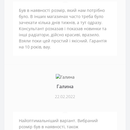
Був в наявності розмір, який нам потрібно
було. В інших магазинах часто треба було
зачекати кілька днів тижнів, а тут одразу.
Консультант розказав і показав новинки та
інші радіатори, дійсно красиві, вразило.
Взяли поки цей простий і якісний. Гарантія
на 10 років, вау.
Галина
22.02.2022
Найоптимальніший варіант. Вибраний
розмір був в наявності, також