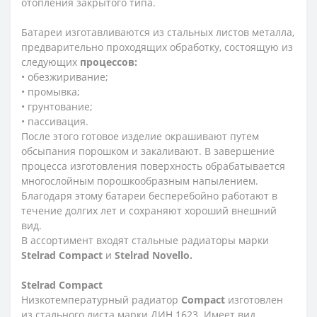
отопления закрытого типа.
Батареи изготавливаются из стальных листов металла,
предварительно проходящих обработку, состоящую из
следующих
процессов:
• обезжиривание;
• промывка;
• грунтование;
• пассивация.
После этого готовое изделие окрашивают путем
обсыпания порошком и закаливают. В завершение
процесса изготовления поверхность обрабатывается
многослойным порошкообразным напылением.
Благодаря этому батареи бесперебойно работают в
течение долгих лет и сохраняют хороший внешний
вид.
В ассортимент входят стальные радиаторы марки
Stelrad Compact
и
Stelrad Novello.
Stelrad
Compact
Низкотемпературный радиатор
Compact
изготовлен
из стального листа марки ДИН 1623. Имеет вид