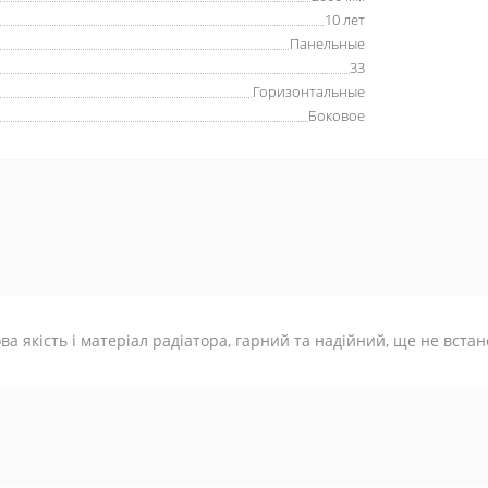
10 лет
Панельные
33
Горизонтальные
Боковое
ва якість і матеріал радіатора, гарний та надійний, ще не вста