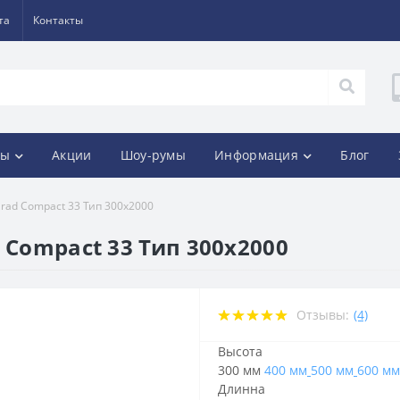
та
Контакты
ды
Акции
Шоу-румы
Информация
Блог
lrad Compact 33 Тип 300х2000
 Compact 33 Тип 300х2000
Отзывы:
(4)
Высота
300 мм
400 мм
500 мм
600 мм
Длинна