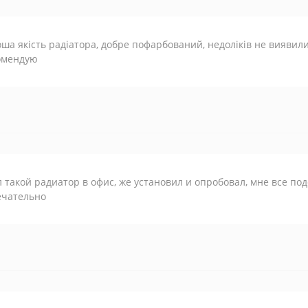
ша якість радіатора, добре пофарбований, недоліків не виявили
омендую
 такой радиатор в офис, же установил и опробовал, мне все по
ечательно