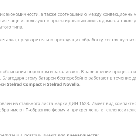
, их экономичности, а также соотношению между конвекционн
ения чаще используют в проектировании жилых домов, а также
ытого типа.
 металла, предварительно проходящих обработку, состоящую и
ем обсыпания порошком и закаливают. В завершение процесса 
лагодаря этому батареи бесперебойно работают в течение до
рки
Stelrad Compact
и
Stelrad Novello.
овлен из стального листа марки ДИН 1623. Имеет вид компактн
ебра имеют П-образную форму и прикреплены к теплоносителю
 репутации, поэтому имеют
ряд
преимуществ
: