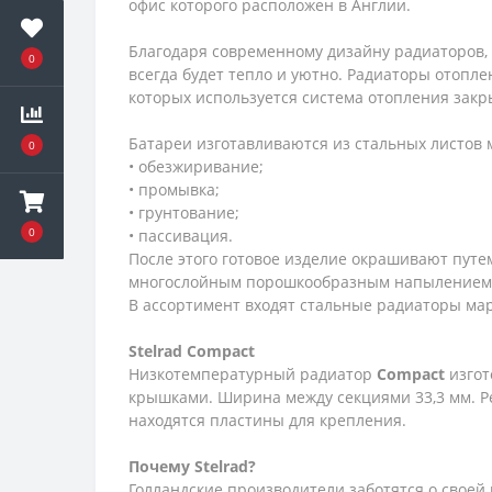
офис которого расположен в Англии.
Благодаря современному дизайну радиаторов
0
всегда будет тепло и уютно. Радиаторы отопл
которых используется система отопления закр
Батареи изготавливаются из стальных листов
0
• обезжиривание;
• промывка;
• грунтование;
0
• пассивация.
После этого готовое изделие окрашивают пут
многослойным порошкообразным напылением. Б
В ассортимент входят стальные радиаторы ма
Stelrad
Compact
Низкотемпературный радиатор
Compact
изгот
крышками. Ширина между секциями 33,3 мм. Р
находятся пластины для крепления.
Почему
Stelrad?
Голландские производители заботятся о своей