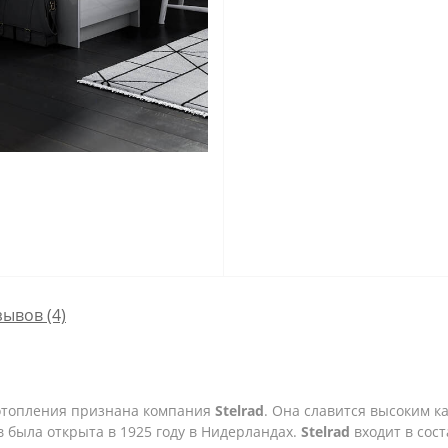
зывов (4)
отопления признана компания
Stelrad
. Она славится высоким к
 была открыта в 1925 году в Нидерландах.
Stelrad
входит в сос