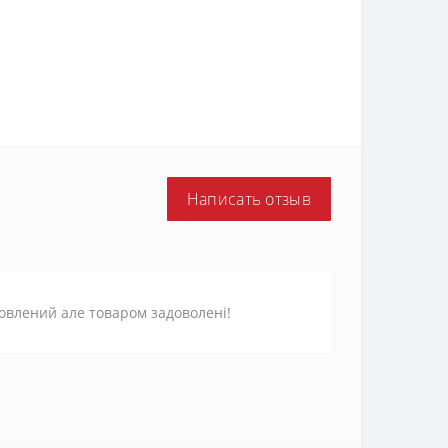
Написать отзыв
новлений але товаром задоволені!