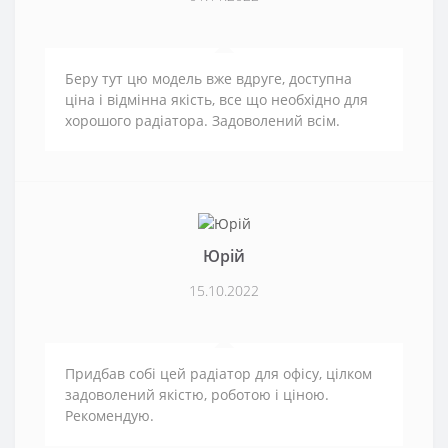
Беру тут цю модель вже вдруге, доступна
ціна і відмінна якість, все що необхідно для
хорошого радіатора. Задоволений всім.
Юрій
15.10.2022
Придбав собі цей радіатор для офісу, цілком
задоволений якістю, роботою і ціною.
Рекомендую.