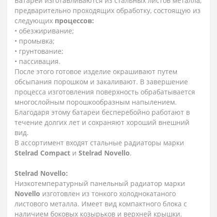
Батареи изготавливаются из стальных листов металла,
предварительно проходящих обработку, состоящую из
следующих
процессов:
• обезжиривание;
• промывка;
• грунтование;
• пассивация.
После этого готовое изделие окрашивают путем
обсыпания порошком и закаливают. В завершение
процесса изготовления поверхность обрабатывается
многослойным порошкообразным напылением.
Благодаря этому батареи бесперебойно работают в
течение долгих лет и сохраняют хороший внешний
вид.
В ассортимент входят стальные радиаторы марки
Stelrad
Compact
и
Stelrad
Novello
.
Stelrad
Novello:
Низкотемпературный панельный радиатор марки
Novello
изготовлен из тонкого холоднокатаного
листового металла. Имеет вид компактного блока с
наличием боковых козырьков и верхней крышки.