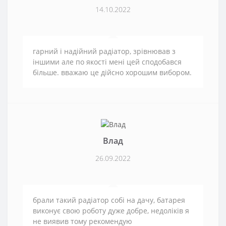
14.10.2022
гарний і надійний радіатор, зрівнював з
іншими але по якості мені цей сподобався
більше. вважаю це дійсно хорошим вибором.
Влад
26.09.2022
брали такий радіатор собі на дачу, батарея
виконує свою роботу дуже добре, недоліків я
не виявив тому рекомендую