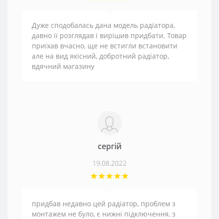
Дуже сподобалась дана модель радіатора,
давно її розглядав і вирішив придбати. Товар
приїхав вчасно, ще не встигли встановити
але на вид якісний, добротний радіатор,
вдячний магазину
сергій
19.08.2022
придбав недавно цей радіатор, проблем з
монтажем не було, є нижні підключення, з