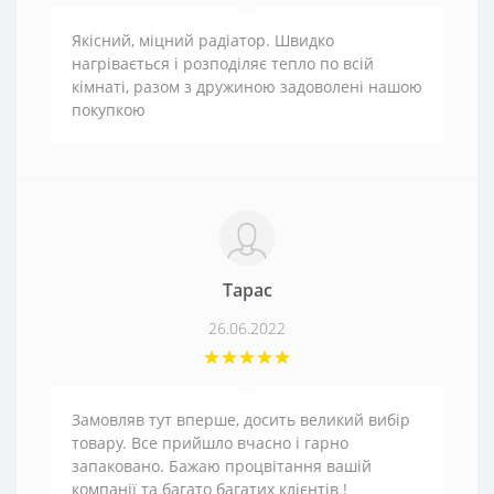
Якісний, міцний радіатор. Швидко
нагрівається і розподіляє тепло по всій
кімнаті, разом з дружиною задоволені нашою
покупкою
Тарас
26.06.2022
Замовляв тут вперше, досить великий вибір
товару. Все прийшло вчасно і гарно
запаковано. Бажаю процвітання вашій
компанії та багато багатих клієнтів !