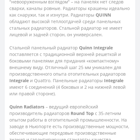
"невооруженным взглядом" – на панелях нет следов
сварки, каналы ровные. Радиаторы крашены идеально
как снаружи, так и изнутри. Радиаторы
QUINN
обладают высокой теплоотдачей среди панельных
стальных радиаторов. Стальной радиатор не имеет
лицевой и задней сторон, он универсален.
Стальной панельный радиатор
Quinn
Integrale
поставляется с традиционной верхней решеткой и
боковыми панелями для придания «компактному»
внешнему виду. Отличный шаг 25 мм уникален для
производственного опыта отопительных радиаторов
Integrale
и Quattro. Панельные радиаторы
Integrale
имеют 6 соединений (4 боковых и 2 на нижней левой
или правой стороне).
Quinn
Radiators
– ведущий европейский
производитель радиаторов
Round
Top
с 35-летним
опытом работы в отопительной промышленности. На
заводе в Ньюпорте есть производственные мощности,
обеспечивающие передовые производственные
знания и гарантирующие стандарты качества,