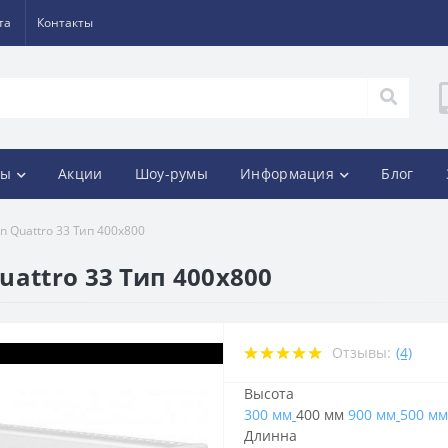
та
Контакты
ды
Акции
Шоу-румы
Информация
Блог
 Quattro 33 Тип 400х800
attro 33 Тип 400х800
Отзывы:
(4)
Высота
300 мм
400 мм
900 мм
500 мм
Длинна