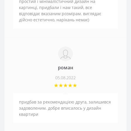
простий і мінімалістичний дизайн на
картинці, придбали і нам такий, все
відповідає вказаним розмірам. виглядає
дійсно естетично, нарікань немає)
роман
05.08.2022
придбав за рекомендацією друга, залишився
задоволеним. добре вписалось у дизайн
квартири