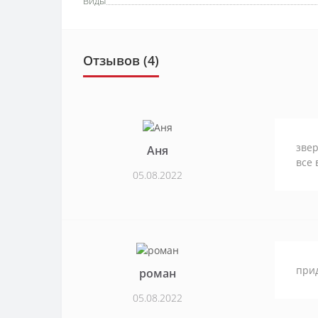
Виды
Отзывов (4)
звер
Аня
все 
05.08.2022
прид
роман
05.08.2022