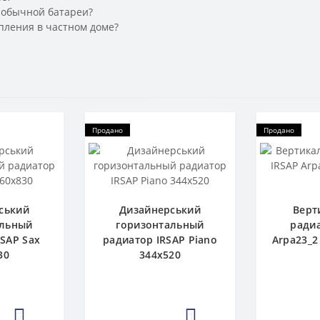
 обычной батареи?
пления в частном доме?
Продано
Продано
ський
Дизайнерський
Верт
альный
горизонтальный
радиа
RSAP Sax
радиатор IRSAP Piano
Arpa23_2
30
344x520
2
1