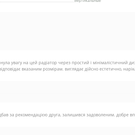
Вертикальные
нула увагу на цей радіатор через простий і мінімалістичний ди
відповідає вказаним розмірам. виглядає дійсно естетично, нарі
бав за рекомендацією друга, залишився задоволеним. добре вп