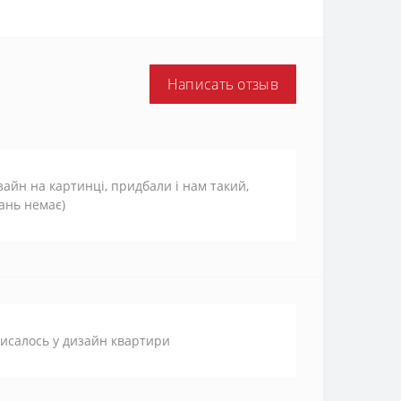
Написать отзыв
зайн на картинці, придбали і нам такий,
кань немає)
исалось у дизайн квартири