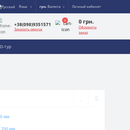
Язык
грн.
Валюта
Личный кабинет
0 грн.
0
+38(098)9351571
Оформить
Заказать звонок
заказ
D-тур
0 мм
700 мм