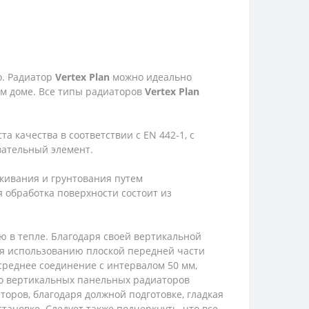
о. Радиатор
Vertex
Plan
можно идеально
ем доме. Все типы радиаторов
Vertex
Plan
а качества в соответствии с EN 442-1, с
вательный элемент.
кивания и грунтования путем
 обработка поверхности состоит из
 в тепле. Благодаря своей вертикальной
ря использованию плоской передней части
среднее соединение с интервалом 50 мм,
во вертикальных панельных радиаторов
аторов, благодаря должной подготовке, гладкая
установке. Следует также подчеркнуть, что все