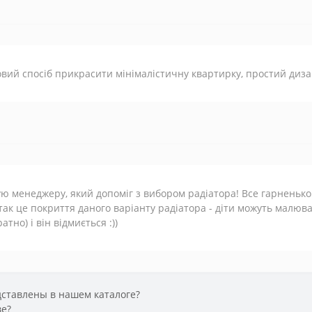
вий спосіб прикрасити мінімалістичну квартирку, простий диз
ю менеджеру, який допоміг з вибором радіатора! Все гарненько
так це покриття даного варіанту радіатора - діти можуть малю
ратно) і він відмиється :))
ставлены в нашем каталоге?
ве?