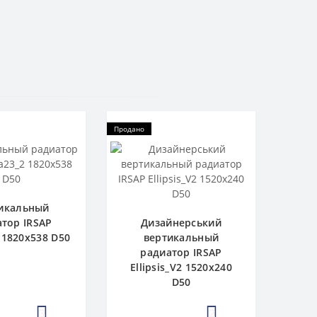
Продано
икальный
тор IRSAP
Дизайнерський
 1820x538 D50
вертикальный
радиатор IRSAP
Ellipsis_V2 1520x240
D50
3
2