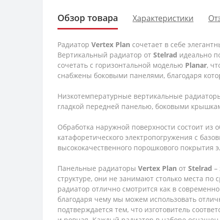
Обзор товара
Характеристики
От
Радиатор
Vertex
Plan
сочетает в себе элегант
Вертикальный радиатор от
Stelrad
идеально по
сочетать с горизонтальной моделью
Planar
, ч
снабжены боковыми панелями, благодаря кото
Низкотемпературные вертикальные радиато
гладкой передней панелью, боковыми крышкам
Обработка наружной поверхности состоит из 
катафоретического электропогружения с базов
высококачественного порошкового покрытия эл
Панельные радиаторы
Vertex
Plan
от
Stelrad
– 
структуре, они не занимают столько места по
радиатор отлично смотрится как в современно
благодаря чему мы можем использовать отлич
подтверждается тем, что изготовитель соответс
и ровная. Каждый радиатор в наборе оснаще