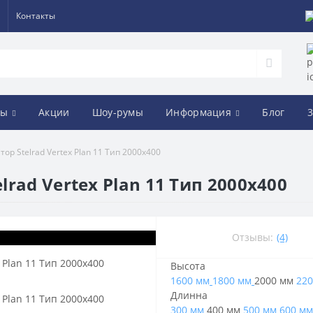
Контакты
ды
Акции
Шоу-румы
Информация
Блог
3
р Stelrad Vertex Plan 11 Тип 2000х400
rad Vertex Plan 11 Тип 2000х400
Отзывы:
(4)
Высота
1600 мм
1800 мм
2000 мм
220
Длинна
300 мм
400 мм
500 мм
600 мм