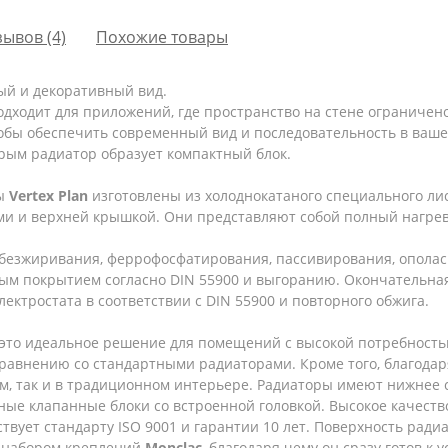
зывов (4)
Похожие товары
ный и декоративный вид.
дходит для приложений, где пространство на стене ограничен
тобы обеспечить современный вид и последовательность в ваш
рым радиатор образует компактный блок.
ры
Vertex
Plan
изготовлены из холоднокатаного специального лист
и и верхней крышкой. Они представляют собой полный нагре
обезжиривания, феррофосфатирования, пассивирования, ополас
ым покрытием согласно DIN 55900 и выгоранию. Окончательная
ектростата в соответствии с DIN 55900 и повторного обжига.
это идеальное решение для помещений с высокой потребностью
 сравнению со стандартными радиаторами. Кроме того, благода
м, так и в традиционном интерьере. Радиаторы имеют нижнее 
ные клапанные блоки со встроенной головкой. Высокое качест
твует стандарту ISO 9001 и гарантии 10 лет. Поверхность ради
н набором креплений
Monclac
, благодаря чему он сразу готов к 