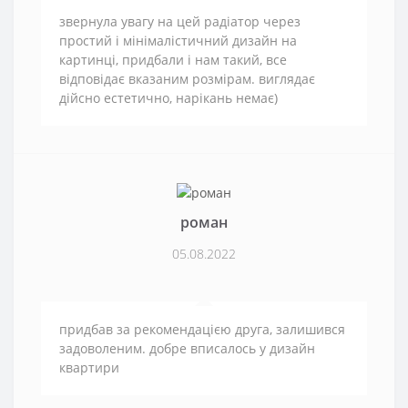
звернула увагу на цей радіатор через
простий і мінімалістичний дизайн на
картинці, придбали і нам такий, все
відповідає вказаним розмірам. виглядає
дійсно естетично, нарікань немає)
роман
05.08.2022
придбав за рекомендацією друга, залишився
задоволеним. добре вписалось у дизайн
квартири