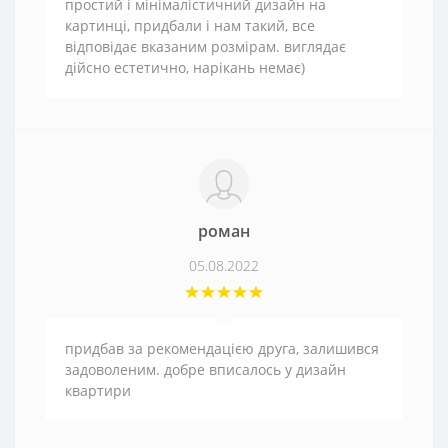
простий і мінімалістичний дизайн на
картинці, придбали і нам такий, все
відповідає вказаним розмірам. виглядає
дійсно естетично, нарікань немає)
роман
05.08.2022
придбав за рекомендацією друга, залишився
задоволеним. добре вписалось у дизайн
квартири