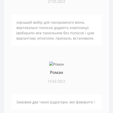
27.05.2022
хороший вибір для панорамного вікна,
вертикальні полоски додають композиції
(вибирали між панельним без полосок і цим
варіантом), оплатили, приїхало, встановили.
Роман
16.02.2022
Замовив два таких радіатори, мої фаворити !