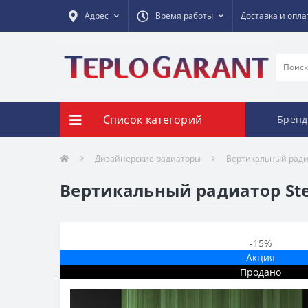
Адрес
Время работы
Доставка и опла
Список категорий
Брен
Дизайнерские радиаторы
Вертикальный радиа
Вертикальный радиатор Stel
-15%
Акция
Продано