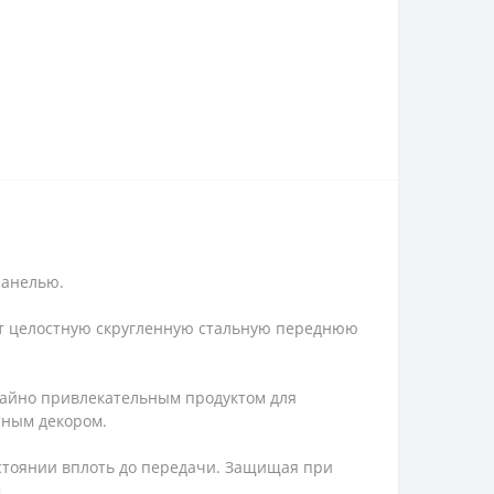
панелью.
ет целостную скругленную стальную переднюю
ычайно привлекательным продуктом для
тным декором.
остоянии вплоть до передачи. Защищая при
.