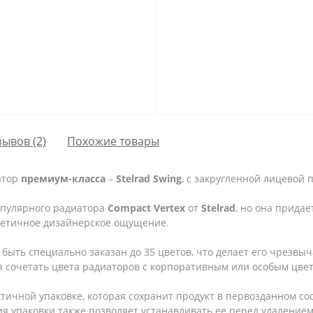
зывов (2)
Похожие товары
атор
премиум-класса
–
Stelrad Swing
, с закругленной лицевой 
опулярного радиатора
Compact Vertex
от
Stelrad
, но она прида
стетичное дизайнерское ощущение.
т быть специально заказан до 35 цветов, что делает его чрезв
я сочетать цвета радиаторов с корпоративным или особым цве
тичной упаковке, которая сохранит продукт в первозданном с
я упаковки также позволяет устанавливать ее перед удалением