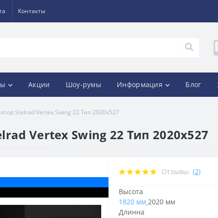
та
Контакты
ды
Акции
Шоу-румы
Информация
Блог
тор Stelrad Vertex Swing 22 Тип 2020x527
rad Vertex Swing 22 Тип 2020x527
Отзывы:
(2)
Высота
1820 мм
2020 мм
Длинна