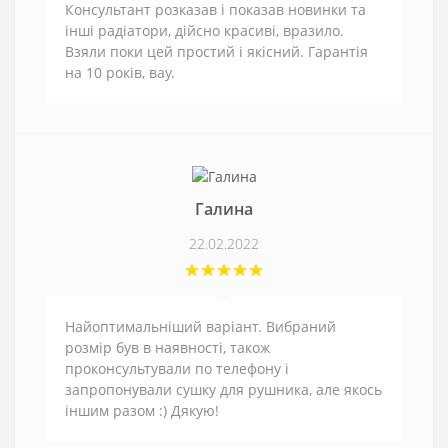
Консультант розказав і показав новинки та
інші радіатори, дійсно красиві, вразило.
Взяли поки цей простий і якісний. Гарантія
на 10 років, вау.
Галина
22.02.2022
Найоптимальніший варіант. Вибраний
розмір був в наявності, також
проконсультували по телефону і
запропонували сушку для рушника, але якось
іншим разом :) Дякую!