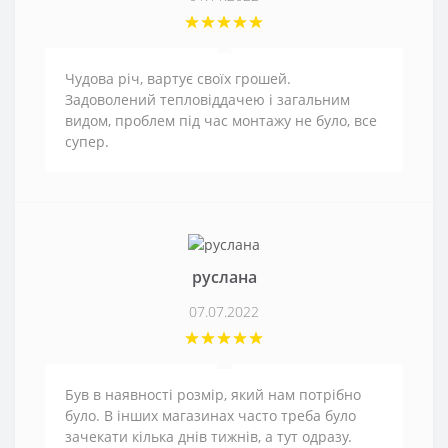
Чудова річ, вартує своїх грошей.
Задоволений тепловіддачею і загальним
видом, проблем під час монтажу не було, все
супер.
руслана
07.07.2022
Був в наявності розмір, який нам потрібно
було. В інших магазинах часто треба було
зачекати кілька днів тижнів, а тут одразу.