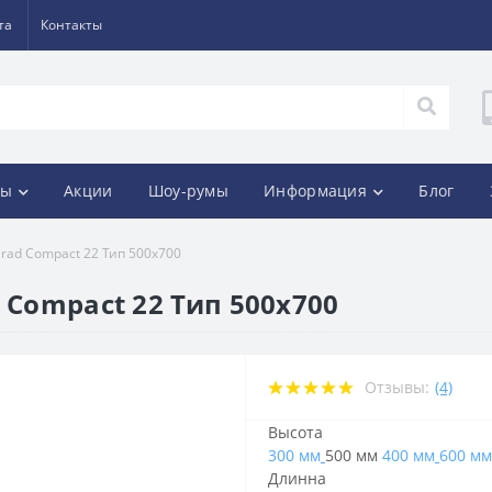
та
Контакты
ды
Акции
Шоу-румы
Информация
Блог
rad Compact 22 Тип 500х700
 Compact 22 Тип 500х700
Отзывы:
(4)
Высота
300 мм
500 мм
400 мм
600 мм
Длинна