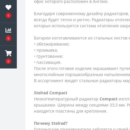
офис которого расположен в Англии.
Благодаря современному дизайну радиаторов
0
всегда будет тепло и уютно. Радиаторы отопл
которых используется система отопления закр
Батареи изготавливаются из стальных листов
0
• обезжиривание;
• промывка;
• грунтование;
0
• пассивация.
После этого готовое изделие окрашивают пут
многослойным порошкообразным напылением. Б
В ассортимент входят стальные радиаторы ма
Stelrad
Compact
Низкотемпературный радиатор
Compact
изгот
крышками. Ширина между секциями 33,3 мм. Р
находятся пластины для крепления.
Почему
Stelrad?
Голландские производители заботятся о своей