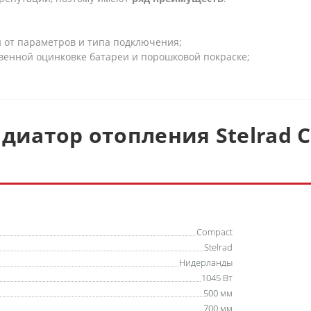
и от параметров и типа подключения;
твенной оцинковке батареи и порошковой покраске;
диатор отопления Stelrad C
Compact
Stelrad
Нидерланды
1045 Вт
500 мм
700 мм