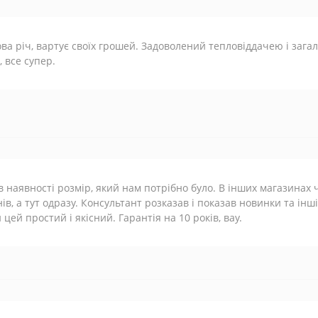
ва річ, вартує своїх грошей. Задоволений тепловіддачею і зага
, все супер.
в наявності розмір, який нам потрібно було. В інших магазинах 
ів, а тут одразу. Консультант розказав і показав новинки та інші
 цей простий і якісний. Гарантія на 10 років, вау.