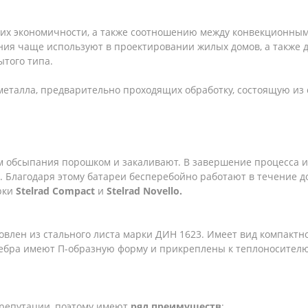
, их экономичности, а также соотношению между конвекционн
ения чаще используют в проектировании жилых домов, а также
ытого типа.
 металла, предварительно проходящих обработку, состоящую и
ем обсыпания порошком и закаливают. В завершение процесса 
лагодаря этому батареи бесперебойно работают в течение до
рки
Stelrad Compact
и
Stelrad Novello.
овлен из стального листа марки ДИН 1623. Имеет вид компактн
ебра имеют П-образную форму и прикреплены к теплоносителю
 репутации, поэтому имеют
ряд
преимуществ
: