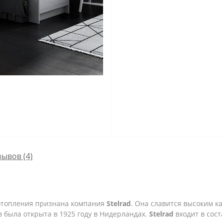
зывов (4)
отопления признана компания
Stelrad
. Она славится высоким к
 была открыта в 1925 году в Нидерландах.
Stelrad
входит в сос