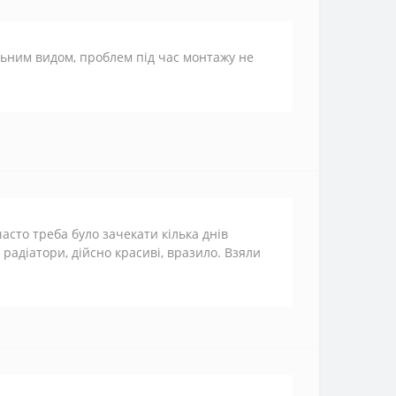
льним видом, проблем під час монтажу не
часто треба було зачекати кілька днів
 радіатори, дійсно красиві, вразило. Взяли