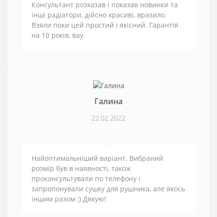
Консультант розказав і показав новинки та
інші радіатори, дійсно красиві, вразило.
Взяли поки цей простий і якісний. Гарантія
на 10 років, вау.
Галина
22.02.2022
Найоптимальніший варіант. Вибраний
розмір був в наявності, також
проконсультували по телефону і
запропонували сушку для рушника, але якось
іншим разом :) Дякую!