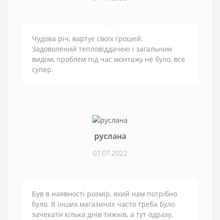
Чудова річ, вартує своїх грошей.
Задоволений тепловіддачею і загальним
видом, проблем під час монтажу не було, все
супер.
руслана
07.07.2022
Був в наявності розмір, який нам потрібно
було. В інших магазинах часто треба було
зачекати кілька днів тижнів, а тут одразу.