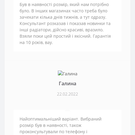
Був в наявності розмір, який нам потрібно
було. В інших магазинах часто треба було
зачекати кілька днів тижнів, а тут одразу.
Консультант розказав і показав новинки та
інші радіатори, дійсно красиві, вразило.
Взяли поки цей простий і якісний. Гарантія
на 10 років, вау.
Галина
22.02.2022
Найоптимальніший варіант. Вибраний
розмір був в наявності, також
проконсультували по телефону і