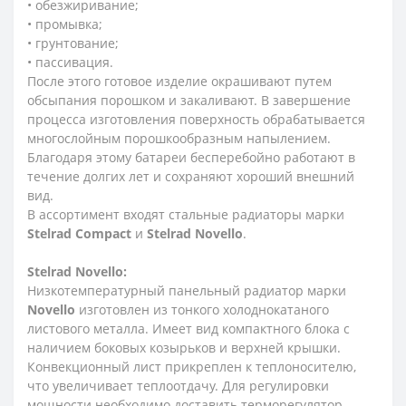
• обезжиривание;
• промывка;
• грунтование;
• пассивация.
После этого готовое изделие окрашивают путем
обсыпания порошком и закаливают. В завершение
процесса изготовления поверхность обрабатывается
многослойным порошкообразным напылением.
Благодаря этому батареи бесперебойно работают в
течение долгих лет и сохраняют хороший внешний
вид.
В ассортимент входят стальные радиаторы марки
Stelrad
Compact
и
Stelrad
Novello
.
Stelrad
Novello:
Низкотемпературный панельный радиатор марки
Novello
изготовлен из тонкого холоднокатаного
листового металла. Имеет вид компактного блока с
наличием боковых козырьков и верхней крышки.
Конвекционный лист прикреплен к теплоносителю,
что увеличивает теплоотдачу. Для регулировки
мощности необходимо доставить терморегулятор.