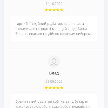
14.10.2022
гарний і надійний радіатор, зрівнював з
іншими але по якості мені цей сподобався
більше. вважаю це дійсно хорошим вибором.
Влад
26.09.2022
брали такий радіатор собі на дачу, батарея
виконує свою роботу дуже добре, недоліків я