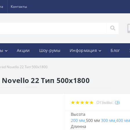
та
Контакты
ды
Акции
Шоу-румы
Информация
Блог
rad Novello 22 Тип 500х1800
 Novello 22 Тип 500х1800
Отзывы:
(3)
Высота
200 мм
500 мм
300 мм
400 мм
Длинна