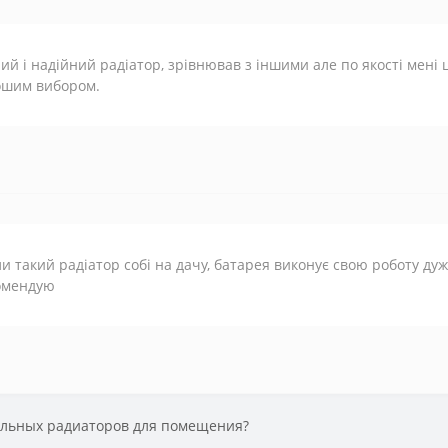
ий і надійний радіатор, зрівнював з іншими але по якості мені
ошим вибором.
и такий радіатор собі на дачу, батарея виконує свою роботу дуж
омендую
альных радиаторов для помещения?