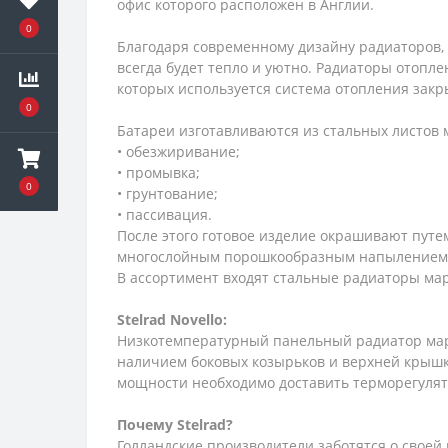
офис которого расположен в Англии.
0
Благодаря современному дизайну радиаторов
всегда будет тепло и уютно. Радиаторы отопл
которых используется система отопления закр
0
Батареи изготавливаются из стальных листов
• обезжиривание;
• промывка;
0
• грунтование;
• пассивация.
После этого готовое изделие окрашивают пут
многослойным порошкообразным напылением. Б
В ассортимент входят стальные радиаторы ма
Stelrad
Novello:
Низкотемпературный панельный радиатор м
наличием боковых козырьков и верхней крышк
мощности необходимо доставить терморегулят
Почему
Stelrad?
Голландские производители заботятся о своей