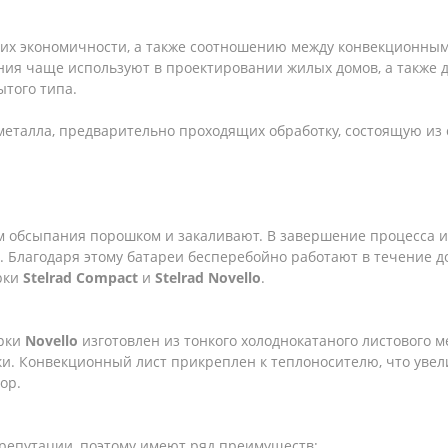
, их экономичности, а также соотношению между конвекционн
ения чаще используют в проектировании жилых домов, а также
ытого типа.
 металла, предварительно проходящих обработку, состоящую и
ем обсыпания порошком и закаливают. В завершение процесса 
лагодаря этому батареи бесперебойно работают в течение до
рки
Stelrad
Compact
и
Stelrad
Novello
.
арки
Novello
изготовлен из тонкого холоднокатаного листового м
и. Конвекционный лист прикреплен к теплоносителю, что увел
ор.
 репутации, поэтому имеют ряд преимуществ: