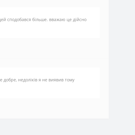
 цей сподобався більше. вважаю це дійсно
е добре, недоліків я не виявив тому