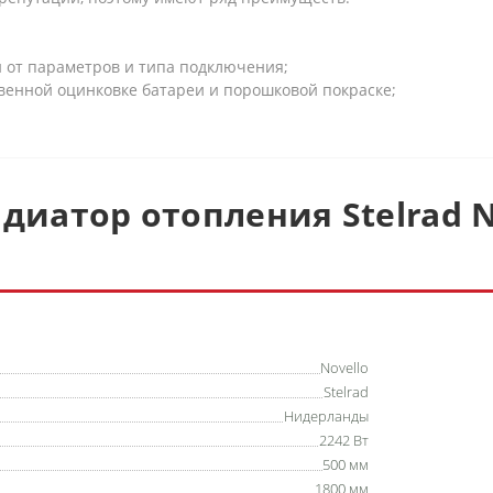
и от параметров и типа подключения;
твенной оцинковке батареи и порошковой покраске;
диатор отопления Stelrad N
Novello
Stelrad
Нидерланды
2242 Вт
500 мм
1800 мм