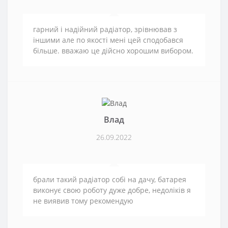
гарний і надійний радіатор, зрівнював з
іншими але по якості мені цей сподобався
більше. вважаю це дійсно хорошим вибором.
Влад
26.09.2022
брали такий радіатор собі на дачу, батарея
виконує свою роботу дуже добре, недоліків я
не виявив тому рекомендую