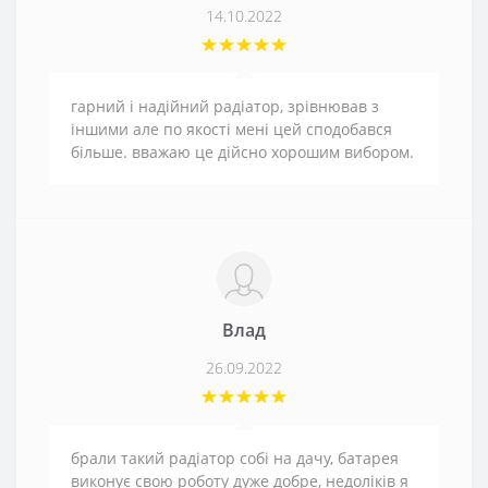
14.10.2022
гарний і надійний радіатор, зрівнював з
іншими але по якості мені цей сподобався
більше. вважаю це дійсно хорошим вибором.
Влад
26.09.2022
брали такий радіатор собі на дачу, батарея
виконує свою роботу дуже добре, недоліків я