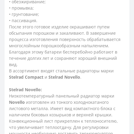
• обезжиривание;
• промывка;
• грунтование;
• пассивация.
После этого готовое изделие окрашивают путем
обсыпания порошком и закаливают. В завершение
процесса изготовления поверхность обрабатывается
многослойным порошкообразным напылением.
Благодаря этому батареи бесперебойно работают в
течение долгих лет и сохраняют хороший внешний
вид.
В ассортимент входят стальные радиаторы марки
Stelrad
Compact
и
Stelrad
Novello
.
Stelrad
Novello:
Низкотемпературный панельный радиатор марки
Novello
изготовлен из тонкого холоднокатаного
листового металла. Имеет вид компактного блока с
наличием боковых козырьков и верхней крышки.
Конвекционный лист прикреплен к теплоносителю,
что увеличивает теплоотдачу. Для регулировки
мощности необходимо доставить терморегулятор.