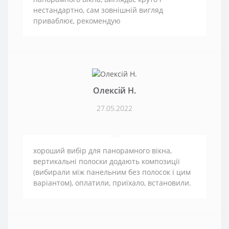
нестандартно, сам зовнішній вигляд
приваблює, рекомендую
Олексій Н.
27.05.2022
хороший вибір для панорамного вікна,
вертикальні полоски додають композиції
(вибирали між панельним без полосок і цим
варіантом), оплатили, приїхало, встановили.