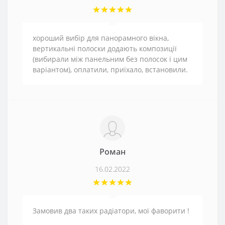
хороший вибір для панорамного вікна,
вертикальні полоски додають композиції
(вибирали між панельним без полосок і цим
варіантом), оплатили, приїхало, встановили.
Роман
16.02.2022
Замовив два таких радіатори, мої фаворити !