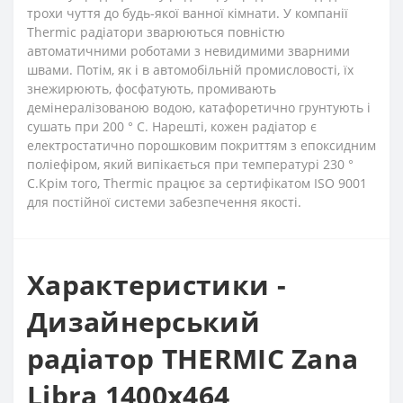
трохи чуття до будь-якої ванної кімнати. У компанії
Thermic радіатори зварюються повністю
автоматичними роботами з невидимими зварними
швами. Потім, як і в автомобільній промисловості, їх
знежирюють, фосфатують, промивають
демінералізованою водою, катафоретично грунтують і
сушать при 200 ° С. Нарешті, кожен радіатор є
електростатично порошковим покриттям з епоксидним
поліефіром, який випікається при температурі 230 °
C.Крім того, Thermic працює за сертифікатом ISO 9001
для постійної системи забезпечення якості.
Характеристики -
Дизайнерський
радіатор THERMIC Zana
Libra 1400x464