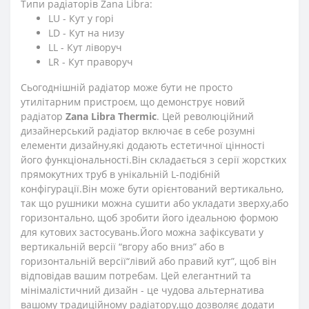
Типи радіаторів Zana Libra:
LU - Кут у горі
LD - Кут на низу
LL - Кут ліворуч
LR - Кут праворуч
Сьогоднішній радіатор може бути не просто
утилітарним пристроєм, що демонструє новий
радіатор
Zana Libra Thermic
. Цей революційний
дизайнерський радіатор включає в себе розумні
елементи дизайну,які додають естетичної цінності
його функціональності.Він складається з серії жорстких
прямокутних труб в унікальній L-подібній
конфігурації.Він може бути орієнтований вертикально,
так що рушники можна сушити або укладати зверху,або
горизонтально, щоб зробити його ідеальною формою
для кутових застосувань.Його можна зафіксувати у
вертикальній версії “вгору або вниз” або в
горизонтальній версії“лівий або правий кут”, щоб він
відповідав вашим потребам. Цей елегантний та
мінімалістичний дизайн - це чудова альтернатива
вашому традиційному радіатору,що дозволяє додати