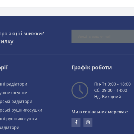
ро акції і знижки?
силку
рії
Графік роботи
ні радіатори
Пн-Пт 9:00 - 18:00
Сб. 09:00 - 14:00
рушникосушки
Нд. Вихідний
рські радіатори
рські рушникосушки
Ми в соціальних мережах:
чні рушникосушки
радіатори