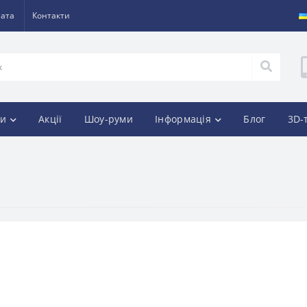
лата
Контакти
и
Акції
Шоу-руми
Інформація
Блог
3D-