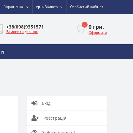
Українська
грн.
Валюта
Особистий кабінет
0
0 грн.
+38(098)9351571
Замовити дзвінок
Оформити
тур
Вхід
Реєстрація
Забули пароль?