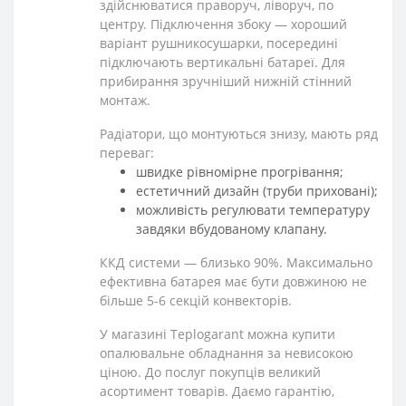
здійснюватися праворуч, ліворуч, по
центру. Підключення збоку — хороший
варіант рушникосушарки, посередині
підключають вертикальні батареї. Для
прибирання зручніший нижній стінний
монтаж.
Радіатори, що монтуються знизу, мають ряд
переваг:
швидке рівномірне прогрівання;
естетичний дизайн (труби приховані);
можливість регулювати температуру
завдяки вбудованому клапану.
ККД системи — близько 90%. Максимально
ефективна батарея має бути довжиною не
більше 5-6 секцій конвекторів.
У магазині Тeplogarant можна купити
опалювальне обладнання за невисокою
ціною. До послуг покупців великий
асортимент товарів. Даємо гарантію,