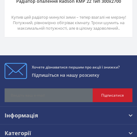
Радіатор опалення Radson KMP 22 Тип 300х2700
Купив цей радіатор минулої зими – тепер взагалі не мерзну!
Потужний, рівномірно обігріває кімнату. Трохи шумить на
максимальній потужності, але в цілому задоволений..
Хочете дізнаватися першим про акції і знижки?
Підпишіться на нашу розсилку
Підписатися
Інформація
Категорії