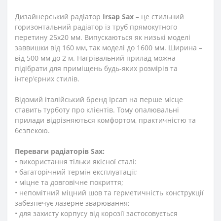
Дизайнерський радіатор
Irsap Sax
– це стильний
горизонтальний радіатор із труб прямокутного
перетину 25х20 мм. Випускаються як низькі моделі
заввишки від 160 мм, так моделі до 1600 мм. Ширина –
від 500 мм до 2 м. Нагрівальний прилад можна
підібрати для приміщень будь-яких розмірів та
інтер'єрних стилів.
Відомий італійський бренд Ірсап на перше місце
ставить турботу про клієнтів. Тому опалювальні
прилади відрізняються комфортом, практичністю та
безпекою.
Переваги радіаторів Sax:
• використання тільки якісної сталі:
• багаторічний термін експлуатації;
• міцне та довговічне покриття;
• непомітний міцний шов та герметичність конструкції
забезпечує лазерне зварювання;
• для захисту корпусу від корозії застосовується