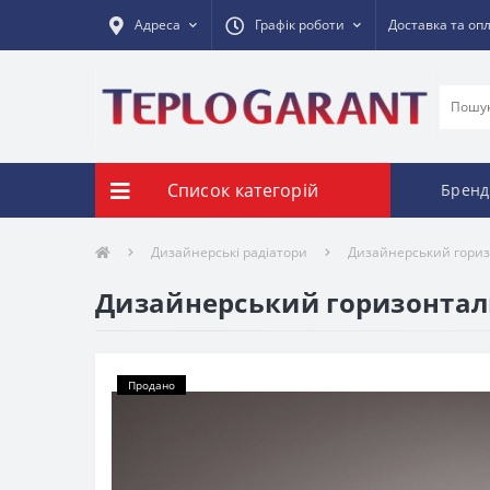
Адреса
Графік роботи
Доставка та оп
Список категорій
Бренд
Дизайнерські радіатори
Дизайнерський гориз
Дизайнерський горизонталь
Продано