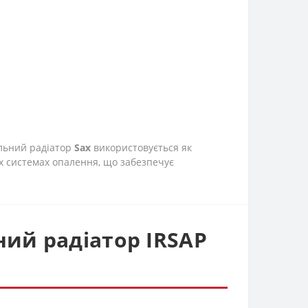
альний радіатор
Sax
використовується як
х системах опалення, що забезпечує
ий радіатор IRSAP