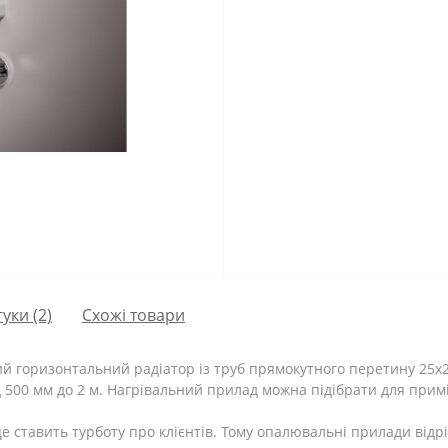
гуки (2)
Схожі товари
ий горизонтальний радіатор із труб прямокутного перетину 25х
д 500 мм до 2 м. Нагрівальний прилад можна підібрати для примі
це ставить турботу про клієнтів. Тому опалювальні прилади від