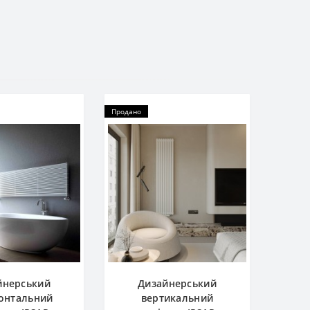
Продано
йнерський
Дизайнерський
онтальний
вертикальний