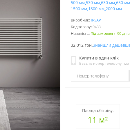
500 мм
530 мм
630 мм
650 мм
1500 мм
1800 мм
2000 мм
Виробник:
IRSAP
Код товару:
9433
Наявність:
Під замовленя 90 днів
32 012 грн.
Знайшли дешевш
Купити в один клік
Введіть номер телефону і м
Площа обігріву:
11 м²