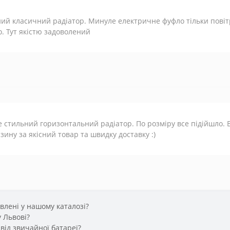
ий класичний радіатор. Минуле електричне фуфло тільки повітр
о. Тут якістю задоволений
 стильний горизонтальний радіатор. По розміру все підійшло. В
зину за якісний товар та швидку доставку :)
влені у нашому каталозі?
 Львові?
від звичайної батареї?