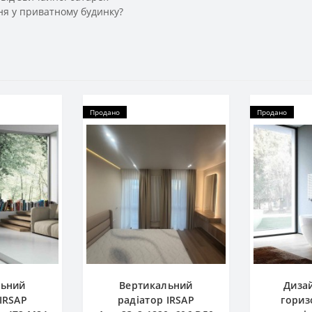
ння у приватному будинку?
Продано
Продано
льний
Вертикальний
Диза
IRSAP
радіатор IRSAP
гориз