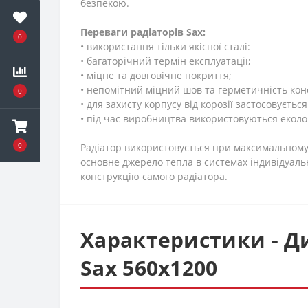
безпекою.
Переваги радіаторів Sax:
0
• використання тільки якісної сталі:
• багаторічний термін експлуатації;
• міцне та довговічне покриття;
• непомітний міцний шов та герметичність кон
0
• для захисту корпусу від корозії застосовуєть
• під час виробництва використовуються еколог
0
Радіатор використовується при максимальному 
основне джерело тепла в системах індивідуал
конструкцію самого радіатора.
Характеристики - Д
Sax 560x1200