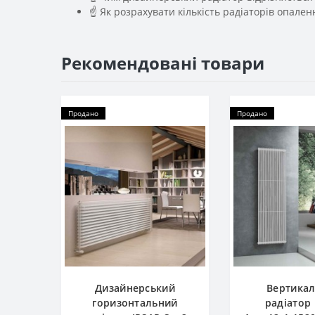
☝ Як розрахувати кількість радіаторів опале
Рекомендовані товари
Продано
Продано
Дизайнерський
Вертика
горизонтальний
радіатор 