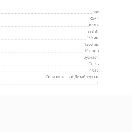
Sax
IRSAP
Італія
858 Вт
560 мм
1200 мм
10 років
Трубчасті
Сталь
4 бар
Горизонтальні
;
Дизайнерські
1