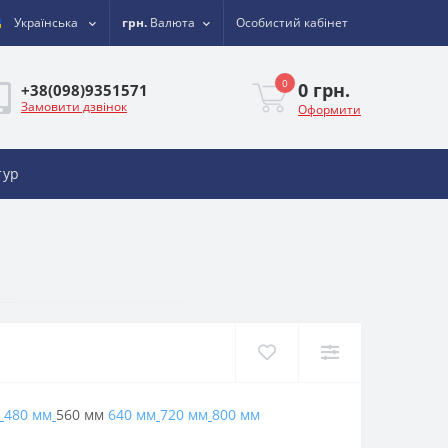
Українська
грн.
Валюта
Особистий кабінет
0
0 грн.
+38(098)9351571
Замовити дзвінок
Оформити
тур
480 мм
560 мм
640 мм
720 мм
800 мм