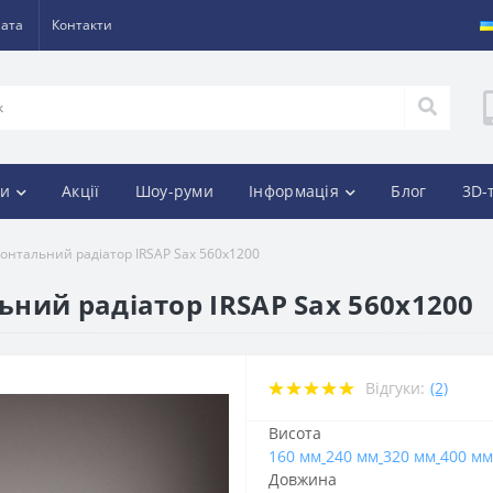
лата
Контакти
и
Акції
Шоу-руми
Інформація
Блог
3D-
онтальний радіатор IRSAP Sax 560x1200
ний радіатор IRSAP Sax 560x1200
Відгуки:
(2)
Висота
160 мм
240 мм
320 мм
400 мм
Довжина