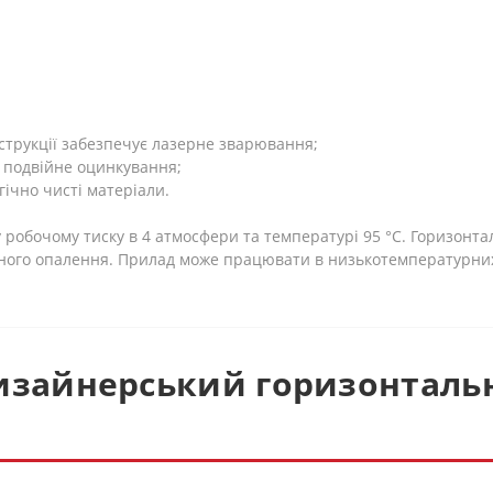
струкції забезпечує лазерне зварювання;
ся подвійне оцинкування;
ічно чисті матеріали.
робочому тиску в 4 атмосфери та температурі 95 °C. Горизонт
ьного опалення. Прилад може працювати в низькотемпературни
изайнерський горизонтальн