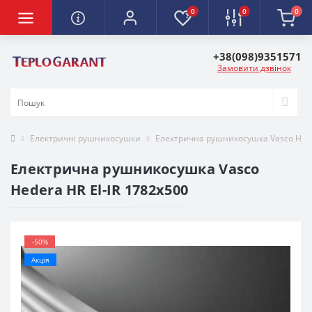
0
0
0
+38(098)9351571
Замовити дзвінок
Електричні рушникосушки
Електрична рушникосушка Vasco Heder
Електрична рушникосушка Vasco
Hedera HR El-IR 1782х500
-50%
Акція