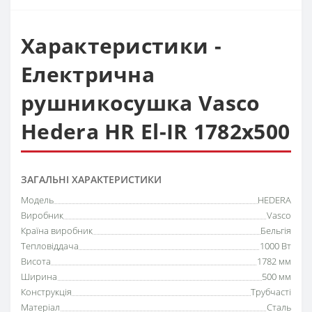
Характеристики -
Електрична
рушникосушка Vasco
Hedera HR El-IR 1782х500
ЗАГАЛЬНІ ХАРАКТЕРИСТИКИ
Модель
HEDERA
Виробник
Vasco
Країна виробник
Бельгія
Тепловіддача
1000 Вт
Висота
1782 мм
Ширина
500 мм
Конструкція
Трубчасті
Матеріал
Сталь