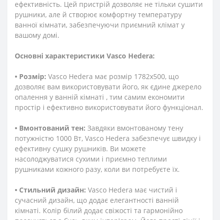
ефективність. Цей пристрій дозволяє не тільки сушити
рушники, але й створює комфортну температуру
ванної кімнати, забезпечуючи приємний клімат у
вашому домі.
Основні характеристики Vasco Hedera:
• Розмір:
Vasco Hedera має розмір 1782х500, що
дозволяє вам використовувати його, як єдине джерело
опалення у ванній кімнаті , тим самим економити
простір і ефективно використовувати його функціонал.
• Вмонтований тен:
Завдяки вмонтованому тену
потужністю 1000 Вт, Vasco Hedera забезпечує швидку і
ефективну сушку рушників. Ви можете
насолоджуватися сухими і приємно теплими
рушниками кожного разу, коли ви потребуєте їх.
• Стильний дизайн:
Vasco Hedera має чистий і
сучасний дизайн, що додає елегантності ванній
кімнаті. Колір білий додає свіжості та гармонійно