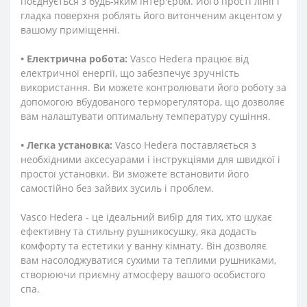
поєднується з будь-яким інтер'єром. Його прості лінії і
гладка поверхня роблять його витонченим акцентом у
вашому приміщенні.
• Електрична робота:
Vasco Hedera працює від
електричної енергії, що забезпечує зручність
використання. Ви можете контролювати його роботу за
допомогою вбудованого терморегулятора, що дозволяє
вам налаштувати оптимальну температуру сушіння.
• Легка установка:
Vasco Hedera поставляється з
необхідними аксесуарами і інструкціями для швидкої і
простої установки. Ви зможете встановити його
самостійно без зайвих зусиль і проблем.
Vasco Hedera - це ідеальний вибір для тих, хто шукає
ефективну та стильну рушникосушку, яка додасть
комфорту та естетики у ванну кімнату. Він дозволяє
вам насолоджуватися сухими та теплими рушниками,
створюючи приємну атмосферу вашого особистого
спа.