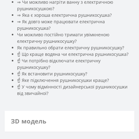
⇒ Чи можливо нагріти ванну з електричною
рушникосушкою?
⇒ Яка є хороша електрична рушникосушка?
⇒ Як довго може працювати електрична
рушникосушка?
Чи можливо постійно тримати увімкненою
електричну рушникосушку?
Як правильно обрати електричну рушникосушку?
☝ Що краще водяна чи електрична рушникосушка?
☝ Чи потрібно відключати електричну
рушникосушку?
☝ Як встановити рушникосушку?
☝ Яке підключення рушникосушки краще?
☝ У чому відмінності дизайнерської рушникосушки
від звичайної?
ЗD модель