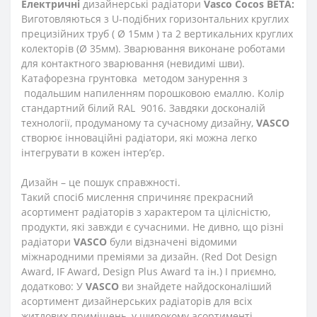
Електричні
дизайнерські радіатори
Vasco Cocos BETA:
Виготовляються з U-подібних горизонтальних круглих
прецизійних труб ( Ø 15мм ) та 2 вертикальних круглих
колекторів (Ø 35мм). Зварювання виконане роботами
для контактного зварювання (невидимі шви).
Катафорезна грунтовка методом занурення з
подальшим напиленням порошковою емаллю. Колір
стандартний білий RAL 9016. Завдяки досконалій
технології, продуманому та сучасному дизайну,
VASCO
створює інноваційні радіатори, які можна легко
інтегрувати в кожен інтер’єр.
Дизайн – це пошук справжності.
Такий спосіб мислення спричиняє прекрасний
асортимент радіаторів з характером та цілісністю,
продукти, які завжди є сучасними. Не дивно, що різні
радіатори
VASCO
були відзначені відомими
міжнародними преміями за дизайн. (Red Dot Design
Award, IF Award, Design Plus Award та ін.) І приємно,
додатково: У
VASCO
ви знайдете найдосконаліший
асортимент дизайнерських радіаторів для всіх
житлових приміщень, у широкому асортименті