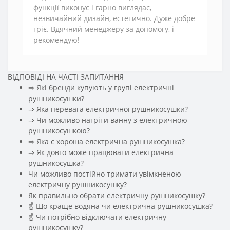
функції виконує і гарно виглядає,
незвичайний дизайн, естетично. Дуже добре
гріє. Вдячний менеджеру за допомогу, і
рекомендую!
ВІДПОВІДІ НА ЧАСТІ ЗАПИТАННЯ
⇒ Які бренди купують у групі електричні
рушникосушки?
⇒ Яка перевага електричної рушникосушки?
⇒ Чи можливо нагріти ванну з електричною
рушникосушкою?
⇒ Яка є хороша електрична рушникосушка?
⇒ Як довго може працювати електрична
рушникосушка?
Чи можливо постійно тримати увімкненою
електричну рушникосушку?
Як правильно обрати електричну рушникосушку?
☝ Що краще водяна чи електрична рушникосушка?
☝ Чи потрібно відключати електричну
рушникосушку?