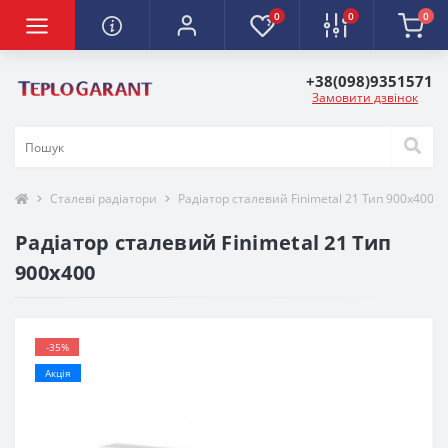
0
0
0
+38(098)9351571
Замовити дзвінок
Сталеві радіатори
Радіатор сталевий Finimetal 21 Тип 900х400
Радіатор сталевий Finimetal 21 Тип
900х400
-35%
Акція