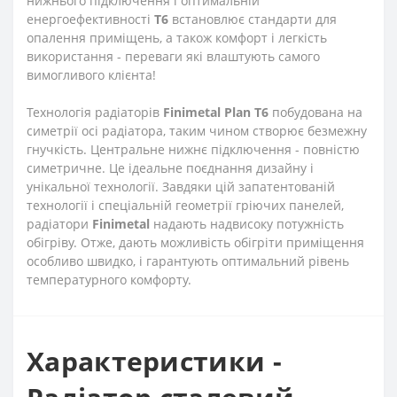
нижнього підключення і оптимальній
енергоефективності
T6
встановлює стандарти для
опалення приміщень, а також комфорт і легкість
використання - переваги які влаштують самого
вимогливого клієнта!
Технологія радіаторів
Finimetal Plan T6
побудована на
симетрії осі радіатора, таким чином створює безмежну
гнучкість. Центральне нижнє підключення - повністю
симетричне. Це ідеальне поєднання дизайну і
унікальної технології. Завдяки цій запатентованій
технології і спеціальній геометрії гріючих панелей,
радіатори
Finimetal
надають надвисоку потужність
обігріву. Отже, дають можливість обігріти приміщення
особливо швидко, і гарантують оптимальний рівень
температурного комфорту.
Характеристики -