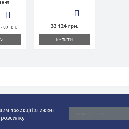
ення
3
5
33 124 грн.
 400 грн.
ТИ
КУПИТИ
шим про акції і знижки?
 розсилку