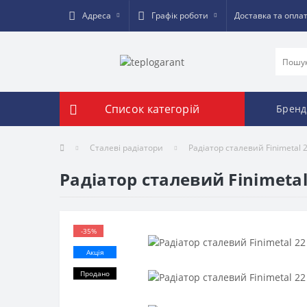
Адреса
Графік роботи
Доставка та опла
Список категорій
Бренд
Сталеві радіатори
Радіатор сталевий Finimetal 
Радіатор сталевий Finimetal
-35%
Акція
Продано