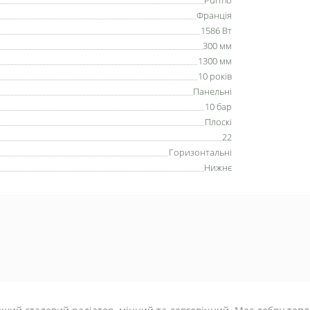
Purmo
Франція
1586 Вт
300 мм
1300 мм
10 років
Панельні
10 бар
Плоскі
22
Горизонтальні
Нижнє