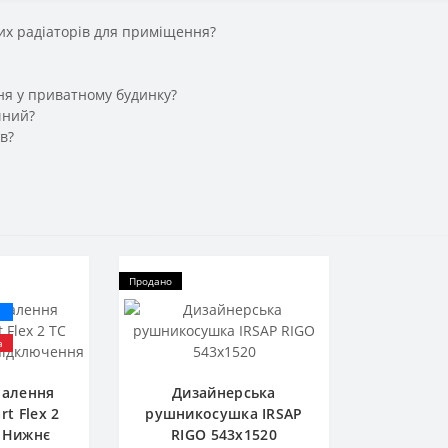
их радіаторів для приміщення?
ння у приватному будинку?
чний?
в?
Продано
а
палення
Дизайнерська
t Flex 2
рушникосушка IRSAP
0 Нижнє
RIGO 543x1520