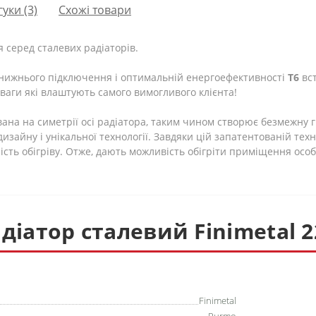
гуки (3)
Схожі товари
я серед сталевих радіаторів.
о нижнього підключення і оптимальній енергоефективності
T6
вст
еваги які влаштують самого вимогливого клієнта!
ана на симетрії осі радіатора, таким чином створює безмежну 
айну і унікальної технології. Завдяки цій запатентованій техно
сть обігріву. Отже, дають можливість обігріти приміщення осо
діатор сталевий Finimetal 2
Finimetal