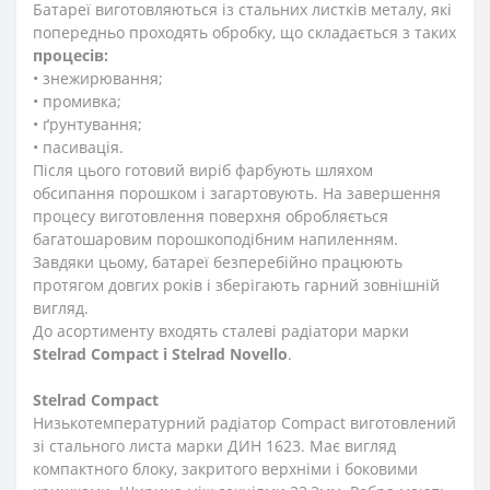
Батареї виготовляються із стальних листків металу, які
попередньо проходять обробку, що складається з таких
процесів:
• знежирювання;
• промивка;
• ґрунтування;
• пасивація.
Після цього готовий виріб фарбують шляхом
обсипання порошком і загартовують. На завершення
процесу виготовлення поверхня обробляється
багатошаровим порошкоподібним напиленням.
Завдяки цьому, батареї безперебійно працюють
протягом довгих років і зберігають гарний зовнішній
вигляд.
До асортименту входять сталеві радіатори марки
Stelrad Compact i Stelrad Novello
.
Stelrad Compact
Низькотемпературний радіатор Compact виготовлений
зі стального листа марки ДИН 1623. Має вигляд
компактного блоку, закритого верхніми і боковими