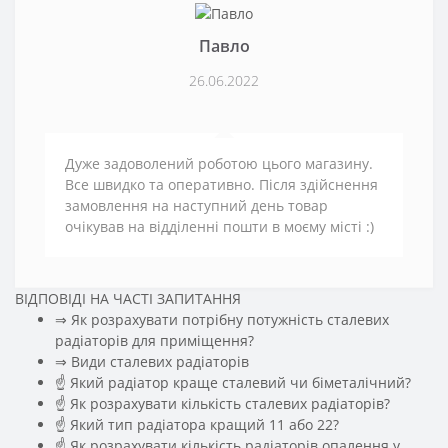
Павло
26.06.2022
Дуже задоволений роботою цього магазину.
Все швидко та оперативно. Після здійснення
замовлення на наступний день товар
очікував на відділенні пошти в моєму місті :)
ВІДПОВІДІ НА ЧАСТІ ЗАПИТАННЯ
⇒ Як розрахувати потрібну потужність сталевих
радіаторів для приміщення?
️⇒ Види сталевих радіаторів
☝ Який радіатор краще сталевий чи біметалічний?
☝ Як розрахувати кількість сталевих радіаторів?
☝ Який тип радіатора кращий 11 або 22?
☝ Як розрахувати кількість радіаторів опалення у