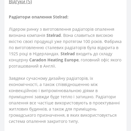
Відгуки (5)
Радіатори опалення Stelrad:
Лідером ринку з виготовлення радіаторів опалення
визнана компанія
Stelrad
. Вона славиться високою
якістю своєї продукції уже протягом 100 років. Фабрика
по виготовленню сталевих радіаторів була відкрита в
1925 році в Нідерландах.
Stelrad
входить до складу
концерну
Caradon Heating Europe
, головний офіс якого
розташований в Англії.
Завдяки сучасному дизайну радіаторів, їх
економічності, а також співвідношенню між
конвекційною і випромінювальною діями в
приміщенні завжди буде тепло і затишно. Радіатори
опалення все частіше використовують в проектуванні
житлових будинків, а також для приміщень
громадського призначення, в яких використовується
система опалення закритого типу.