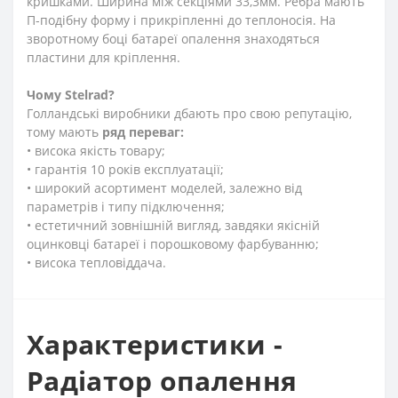
кришками. Ширина між секціями 33,3мм. Ребра мають
П-подібну форму і прикріпленні до теплоносія. На
зворотному боці батареї опалення знаходяться
пластини для кріплення.
Чому Stelrad?
Голландські виробники дбають про свою репутацію,
тому мають
ряд переваг:
• висока якість товару;
• гарантія 10 років експлуатації;
• широкий асортимент моделей, залежно від
параметрів і типу підключення;
• естетичний зовнішній вигляд, завдяки якісній
оцинковці батареї і порошковому фарбуванню;
• висока тепловіддача.
Характеристики -
Радіатор опалення