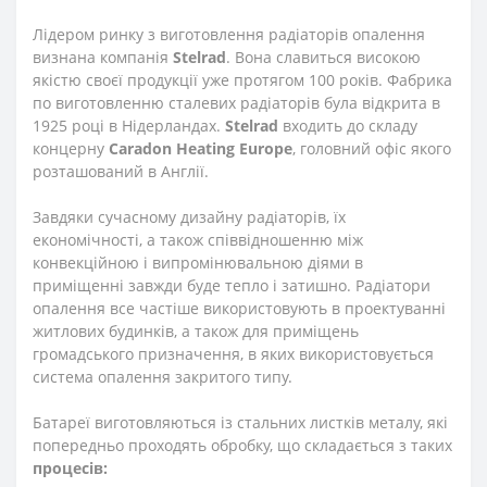
Лідером ринку з виготовлення радіаторів опалення
визнана компанія
Stelrad
. Вона славиться високою
якістю своєї продукції уже протягом 100 років. Фабрика
по виготовленню сталевих радіаторів була відкрита в
1925 році в Нідерландах.
Stelrad
входить до складу
концерну
Caradon Heating Europe
, головний офіс якого
розташований в Англії.
Завдяки сучасному дизайну радіаторів, їх
економічності, а також співвідношенню між
конвекційною і випромінювальною діями в
приміщенні завжди буде тепло і затишно. Радіатори
опалення все частіше використовують в проектуванні
житлових будинків, а також для приміщень
громадського призначення, в яких використовується
система опалення закритого типу.
Батареї виготовляються із стальних листків металу, які
попередньо проходять обробку, що складається з таких
процесів: