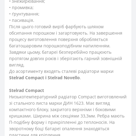
• знежирювання;
• промивка;
• ґрунтування;
• пасивація.
Після цього готовий виріб фарбують шляхом
обсипання порошком і загартовують. На завершення
процесу виготовлення поверхня обробляється
багатошаровим порошкоподібним напиленням.
Завдяки цьому, батареї безперебійно працюють
протягом довгих років і зберігають гарний зовнішній
вигляд.
До асортименту входять сталеві радіатори марки
Stelrad Compact i Stelrad Novello
.
Stelrad Compact
Низькотемпературний радіатор Compact виготовлений
зі стального листа марки ДИН 1623. Має вигляд
компактного блоку, закритого верхніми і боковими
кришками. Ширина між секціями 33,3мм. Ребра мають
П-подібну форму і прикріпленні до теплоносія. На
зворотному боці батареї опалення знаходяться
пластини для кріплення.