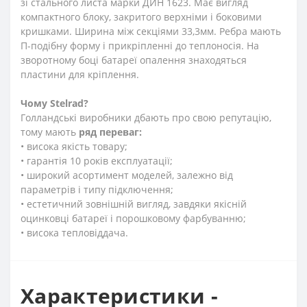
зі стального листа марки ДИН 1623. Має вигляд
компактного блоку, закритого верхніми і боковими
кришками. Ширина між секціями 33,3мм. Ребра мають
П-подібну форму і прикріпленні до теплоносія. На
зворотному боці батареї опалення знаходяться
пластини для кріплення.
Чому Stelrad?
Голландські виробники дбають про свою репутацію,
тому мають
ряд переваг:
• висока якість товару;
• гарантія 10 років експлуатації;
• широкий асортимент моделей, залежно від
параметрів і типу підключення;
• естетичний зовнішній вигляд, завдяки якісній
оцинковці батареї і порошковому фарбуванню;
• висока тепловіддача.
Характеристики -