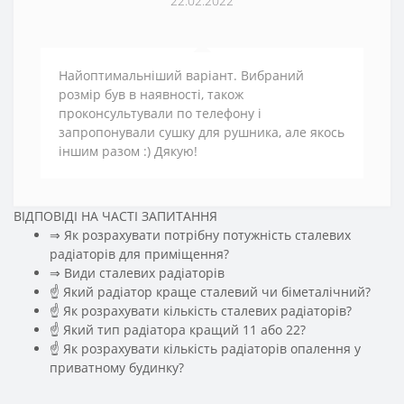
22.02.2022
Найоптимальніший варіант. Вибраний
розмір був в наявності, також
проконсультували по телефону і
запропонували сушку для рушника, але якось
іншим разом :) Дякую!
ВІДПОВІДІ НА ЧАСТІ ЗАПИТАННЯ
⇒ Як розрахувати потрібну потужність сталевих
радіаторів для приміщення?
️⇒ Види сталевих радіаторів
☝ Який радіатор краще сталевий чи біметалічний?
☝ Як розрахувати кількість сталевих радіаторів?
☝ Який тип радіатора кращий 11 або 22?
☝ Як розрахувати кількість радіаторів опалення у
приватному будинку?