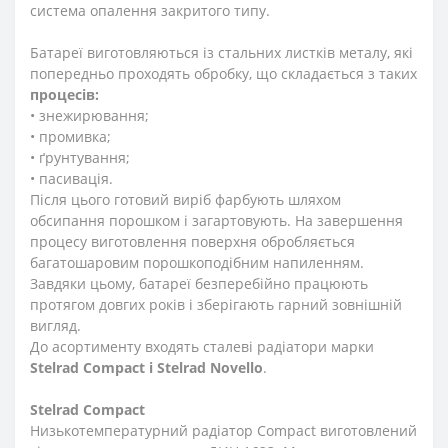
система опалення закритого типу.
Батареї виготовляються із стальних листків металу, які
попередньо проходять обробку, що складається з таких
процесів:
• знежирювання;
• промивка;
• ґрунтування;
• пасивація.
Після цього готовий виріб фарбують шляхом
обсипання порошком і загартовують. На завершення
процесу виготовлення поверхня обробляється
багатошаровим порошкоподібним напиленням.
Завдяки цьому, батареї безперебійно працюють
протягом довгих років і зберігають гарний зовнішній
вигляд.
До асортименту входять сталеві радіатори марки
Stelrad Compact i Stelrad Novello
.
Stelrad Compact
Низькотемпературний радіатор Compact виготовлений