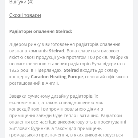
Відгуки (4)
Схожі товари
Радіатори опалення Stelrad:
Лідером ринку з виготовлення радіаторів опалення
визнана компанія
Stelrad
. Вона славиться високою
якістю своєї продукції уже протягом 100 років. Фабрика
по виготовленню сталевих радіаторів була відкрита в
1925 році в Нідерландах.
Stelrad
входить до складу
концерну
Caradon Heating Europe
, головний офіс якого
розташований в Англії.
Завдяки сучасному дизайну радіаторів, їх
економічності, а також співвідношенню між
конвекційною і випромінювальною діями в
приміщенні завжди буде тепло і затишно. Радіатори
опалення все частіше використовують в проектуванні
житлових будинків, а також для приміщень
громадського призначення, в яких використовується