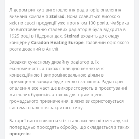
Лідером ринку з виготовлення радіаторів опалення
визнана компанія
Stelrad
. Вона славиться високою
якістю своєї продукції уже протягом 100 років. Фабрика
по виготовленню сталевих радіаторів була відкрита в
1925 році в Нідерландах.
Stelrad
входить до складу
концерну
Caradon
Heating
Europe
, головний офіс якого
розташований в Англії.
Завдяки сучасному дизайну радіаторів, їх
економічності, а також співвідношенню між
конвекційною і випромінювальною діями в
приміщенні завжди буде тепло і затишно. Радіатори
опалення все частіше використовують в проектуванні
житлових будинків, а також для приміщень
громадського призначення, в яких використовується
система опалення закритого типу.
Батареї виготовляються із стальних листків металу, які
попередньо проходять обробку, що складається з таких
процесів: