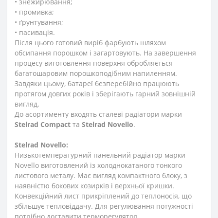
• знежирювання;
• промивка;
• ґрунтування;
• пасивація.
Після цього готовий виріб фарбують шляхом
обсипання порошком і загартовують. На завершення
процесу виготовлення поверхня обробляється
багатошаровим порошкоподібним напиленням.
Завдяки цьому, батареї безперебійно працюють
протягом довгих років і зберігають гарний зовнішній
вигляд.
До асортименту входять сталеві радіатори марки
Stelrad
Compact
та
Stelrad
Novello
.
Stelrad
Novello:
Низькотемпературний панельний радіатор марки
Novello виготовлений із холоднокатаного тонкого
листового металу. Має вигляд компактного блоку, з
наявністю бокових козирків і верхньої кришки.
Конвекційний лист прикріплений до теплоносія, що
збільшує тепловіддачу. Для регулювання потужності
потрібно доставити терморегулятор.