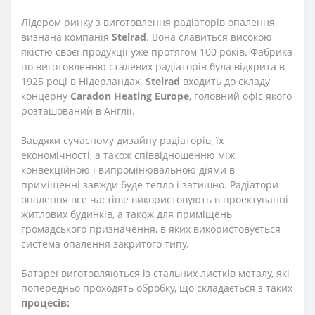
Лідером ринку з виготовлення радіаторів опалення
визнана компанія
Stelrad
. Вона славиться високою
якістю своєї продукції уже протягом 100 років. Фабрика
по виготовленню сталевих радіаторів була відкрита в
1925 році в Нідерландах.
Stelrad
входить до складу
концерну
Caradon
Heating
Europe
, головний офіс якого
розташований в Англії.
Завдяки сучасному дизайну радіаторів, їх
економічності, а також співвідношенню між
конвекційною і випромінювальною діями в
приміщенні завжди буде тепло і затишно. Радіатори
опалення все частіше використовують в проектуванні
житлових будинків, а також для приміщень
громадського призначення, в яких використовується
система опалення закритого типу.
Батареї виготовляються із стальних листків металу, які
попередньо проходять обробку, що складається з таких
процесів: