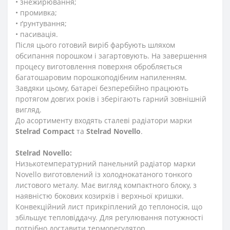
• знежирювання;
• промивка;
• ґрунтування;
• пасивація.
Після цього готовий виріб фарбують шляхом
обсипання порошком і загартовують. На завершення
процесу виготовлення поверхня обробляється
багатошаровим порошкоподібним напиленням.
Завдяки цьому, батареї безперебійно працюють
протягом довгих років і зберігають гарний зовнішній
вигляд.
До асортименту входять сталеві радіатори марки
Stelrad
Compact
та
Stelrad
Novello
.
Stelrad
Novello:
Низькотемпературний панельний радіатор марки
Novello виготовлений із холоднокатаного тонкого
листового металу. Має вигляд компактного блоку, з
наявністю бокових козирків і верхньої кришки.
Конвекційний лист прикріплений до теплоносія, що
збільшує тепловіддачу. Для регулювання потужності
потрібно доставити терморегулятор.