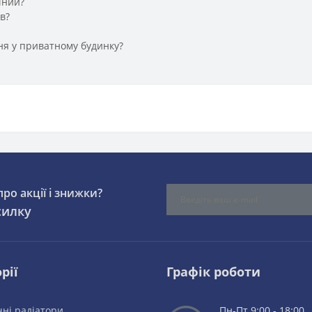
чний?
в?
ння у приватному будинку?
ро акції і знижки?
силку
рії
Графік роботи
ні радіатори
Пн-Пт 9:00 - 18:00