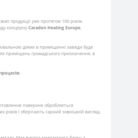
воєї продукції уже протягом 100 років.
аду концерну
Caradon
Heating
Europe
,
інювальною діями в приміщенні завжди буде
 для приміщень громадського призначення, в
процесів:
готовлення поверхня обробляється
 років і зберігають гарний зовнішній вигляд.
еталу. Має вигляд компактного блоку, з