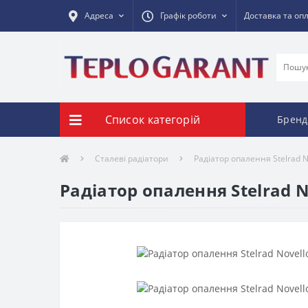
Адреса
Графік роботи
Доставка та оп
Список категорій
Бренд
Сталеві радіатори
Радіатор опалення Stelrad N
Радіатор опалення Stelrad N