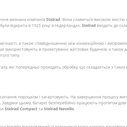
лення визнана компанія
Stelrad
. Вона славиться високою якістю с
була відкрита в 1925 році в Нідерландах.
Stelrad
входить до скл
номічності, а також співвідношенню між конвекційною і випром
іше використовують в проектуванні житлових будинків, а також
того типу.
талу, які попередньо проходять обробку, що складається з таких
бсипання порошком і загартовують. На завершення процесу ви
авдяки цьому, батареї безперебійно працюють протягом довгих
рки
Stelrad
Compact
та
Stelrad
Novello
.
 Novello виготовлений із холоднокатаного тонкого листового м