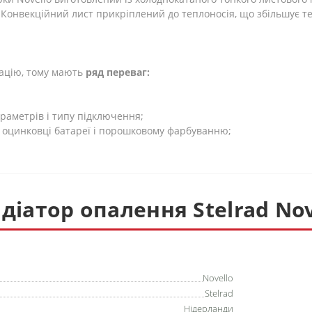
. Конвекційний лист прикріплений до теплоносія, що збільшує т
ацію, тому мають
ряд переваг:
раметрів і типу підключення;
ій оцинковці батареї і порошковому фарбуванню;
діатор опалення Stelrad Nov
Novello
Stelrad
Нідерланди