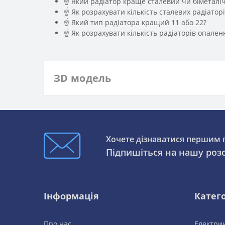
☝ Який радіатор краще сталевий чи біметалі
☝ Як розрахувати кількість сталевих радіаторі
☝ Який тип радіатора кращий 11 або 22?
☝ Як розрахувати кількість радіаторів опале
ЗD модель
Хочете дізнаватися першим п
Підпишіться на нашу роз
Інформація
Катего
Про нас
Електрич