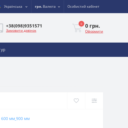
Українська
грн.
Валюта
Особистий кабінет
0
0 грн.
+38(098)9351571
Замовити дзвінок
Оформити
тур
600 мм
900 мм