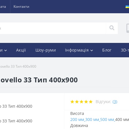
лата
Контакти
и
Акції
Шоу-руми
Інформація
Блог
3D-
ovello 33 Тип 400х900
ovello 33 Тип 400х900
Відгуки:
(3)
Висота
200 мм
300 мм
500 мм
400 мм
Довжина