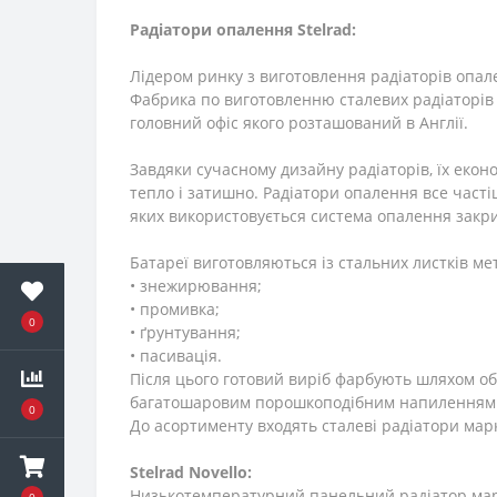
Радіатори опалення Stelrad:
Лідером ринку з виготовлення радіаторів опа
Фабрика по виготовленню сталевих радіаторів 
головний офіс якого розташований в Англії.
Завдяки сучасному дизайну радіаторів, їх еко
тепло і затишно. Радіатори опалення все част
яких використовується система опалення закри
Батареї виготовляються із стальних листків ме
• знежирювання;
• промивка;
0
• ґрунтування;
• пасивація.
Після цього готовий виріб фарбують шляхом о
багатошаровим порошкоподібним напиленням. З
0
До асортименту входять сталеві радіатори ма
Stelrad
Novello:
Низькотемпературний панельний радіатор марки
0