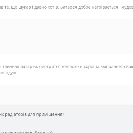
в те, що шукав і давно хотів. Батарея добре нагрівається і чудо
ственная батарея, смотрится неплохо и хорошо выполняет свою
омендую!
их радіаторів для приміщення?
ння у приватному будинку?