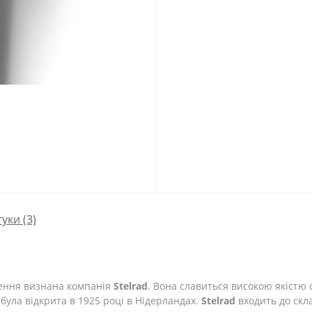
гуки (3)
лення визнана компанія
Stelrad
. Вона славиться високою якістю с
була відкрита в 1925 році в Нідерландах.
Stelrad
входить до скл