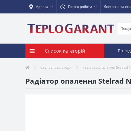
Адреса
Графік роботи
Доставка та оп
Список категорій
Бренд
Сталеві радіатори
Радіатор опалення Stelrad N
Радіатор опалення Stelrad N