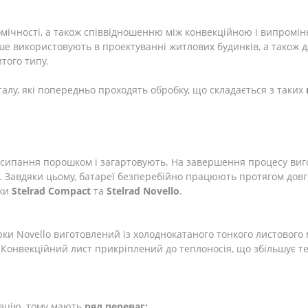
номічності, а також співвідношенню між конвекційною і випром
іше використовують в проектуванні житлових будинків, а також
того типу.
талу, які попередньо проходять обробку, що складається з таких
бсипання порошком і загартовують. На завершення процесу ви
авдяки цьому, батареї безперебійно працюють протягом довгих
рки
Stelrad
Compact
та
Stelrad
Novello
.
 Novello виготовлений із холоднокатаного тонкого листового м
. Конвекційний лист прикріплений до теплоносія, що збільшує т
ацію, тому мають
ряд переваг: