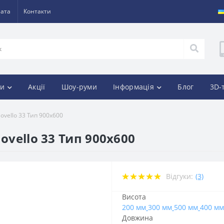
лата
Контакти
и
Акції
Шоу-руми
Інформація
Блог
3D-
ovello 33 Тип 900х600
ovello 33 Тип 900х600
Відгуки:
(3)
Висота
200 мм
300 мм
500 мм
400 мм
Довжина