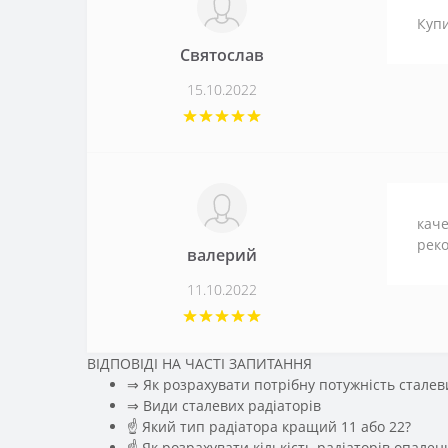
Купи
Святослав
15.10.2022
каче
рек
валерий
11.10.2022
ВІДПОВІДІ НА ЧАСТІ ЗАПИТАННЯ
⇒ Як розрахувати потрібну потужність сталев
️⇒ Види сталевих радіаторів
☝ Який тип радіатора кращий 11 або 22?
☝ Як розрахувати кількість радіаторів опале