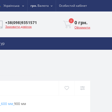
Українська
грн.
Валюта
Особистий кабінет
0
0 грн.
+38(098)9351571
Замовити дзвінок
Оформити
тур
600 мм
900 мм