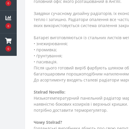
головний офіс якого розташований в Англії.
0
Завдяки сучасному дизайну радіаторів, їх еко
тепло і затишно. Радіатори опалення все част
яких використовується система опалення закри
0
Батареї виготовляються із стальних листків ме
• знежирювання;
0
• промивка;
• ґрунтування;
• пасивація.
Після цього готовий виріб фарбують шляхом о
багатошаровим порошкоподібним напиленням. З
До асортименту входять сталеві радіатори ма
Stelrad
Novello:
Низькотемпературний панельний радіатор марки
наявністю бокових козирків і верхньої кришки
потрібно доставити терморегулятор.
Чому
Stelrad?
Голландські виробники дбають про свою репут