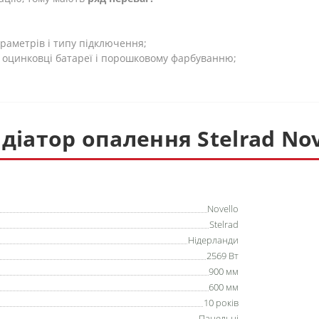
раметрів і типу підключення;
ій оцинковці батареї і порошковому фарбуванню;
діатор опалення Stelrad Nov
Novello
Stelrad
Нідерланди
2569 Вт
900 мм
600 мм
10 років
Панельні