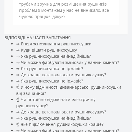
трубами зручна для розміщення рушників,
проблем з монтажем у нас не виникало, все
чудово працює, дякую
ВІДПОВІДІ НА ЧАСТІ ЗАПИТАННЯ
⇒ Енергоспоживання рушникосушки
⇒ Куди вішати рушникосушку
⇒ Яка рушникосушка найнадійніша?
⇒ Чи можна фарбувати змійовик у ванній кімнаті?
⇒ Яка рушникосушка не іржавіє?
⇒ Де краще встановлювати рушникосушку?
⇒ Яка рушникосушка не іржавіє?
☝ У чому відмінності дизайнерської рушникосушки
від звичайної?
☝ Чи потрібно відключати електричну
рушникосушку?
⇒ Де краще встановлювати рушникосушку?
⇒ Яка рушникосушка найнадійніша?
☝ Яке підключення рушникосушки краще?
⇒ Чи можна фарбувати змійовик у ванній кімнаті?