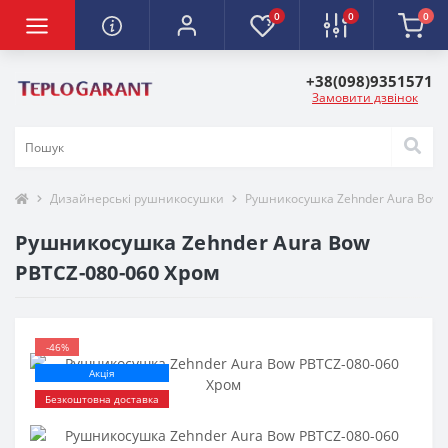
0
0
0
+38(098)9351571
Замовити дзвінок
Дизайнерські рушникосушки
Рушникосушка Zehnder Aura Bow 
Рушникосушка Zehnder Aura Bow
PBTCZ-080-060 Хром
-46%
Акція
Безкоштовна доставка