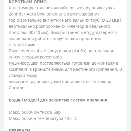
КОРОТКИЙ ОПИС:
Конструкція сталевих дизайнерських рушникосушок
Zehnder Aura Bow виконана з розташованих
горірізонтально вигнутих нагрівальних труб (Ø 23 мм) і
вертикально розположених колекторів овального
профілю (30x40 мм). Використання методу лазерного
зварювання робить сполучні шви практично
непомітними.
Підключення 4 х ½"(внутрішня різьба) розташоване
знизу в торцях колекторів.
Рушникосушки поставляються готовими до монтажу в
комплекті з кронштейнами для настінного кріплення. В
стандартному
виконанні рушникосушки поставляються в кольорі
Chrome.
Водяні моделі для закритих систем опалення
Макс. робочий тиск 8 бар
Макс. робоча температура 120° C
ПЕРЕВАГИ: