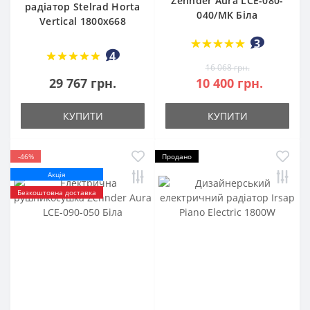
Zehnder Aura LCE-080-
радіатор Stelrad Horta
040/MK Біла
Vertical 1800x668
3
4
16 068 грн.
29 767 грн.
10 400 грн.
КУПИТИ
КУПИТИ
-46%
Продано
Акція
Безкоштовна доставка