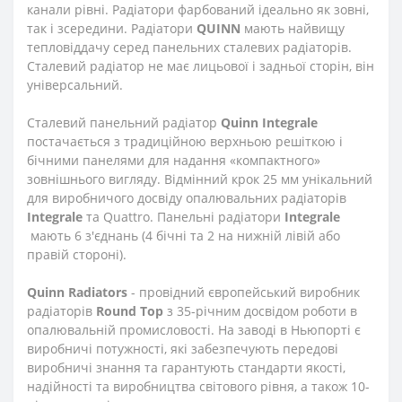
канали рівні. Радіатори фарбований ідеально як зовні,
так і зсередини. Радіатори
QUINN
мають найвищу
тепловіддачу серед панельних сталевих радіаторів.
Сталевий радіатор не має лицьової і задньої сторін, він
універсальний.
Сталевий панельний радіатор
Quinn
Integrale
постачається з традиційною верхньою решіткою і
бічними панелями для надання «компактного»
зовнішнього вигляду. Відмінний крок 25 мм унікальний
для виробничого досвіду опалювальних радіаторів
Integrale
та Quattro. Панельні радіатори
Integrale
мають 6 з'єднань (4 бічні та 2 на нижній лівій або
правій стороні).
Quinn Radiators
- провідний європейський виробник
радіаторів
Round Top
з 35-річним досвідом роботи в
опалювальній промисловості. На заводі в Ньюпорті є
виробничі потужності, які забезпечують передові
виробничі знання та гарантують стандарти якості,
надійності та виробництва світового рівня, а також 10-