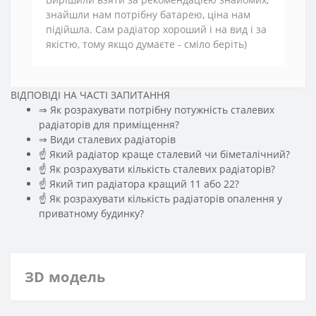
знайшли нам потрібну батарею, ціна нам
підійшла. Сам радіатор хороший і на вид і за
якістю, тому якщо думаєте - сміло беріть)
ВІДПОВІДІ НА ЧАСТІ ЗАПИТАННЯ
⇒ Як розрахувати потрібну потужність сталевих
радіаторів для приміщення?
️⇒ Види сталевих радіаторів
☝ Який радіатор краще сталевий чи біметалічний?
☝ Як розрахувати кількість сталевих радіаторів?
☝ Який тип радіатора кращий 11 або 22?
☝ Як розрахувати кількість радіаторів опалення у
приватному будинку?
ЗD модель