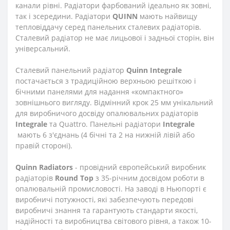
канали рівні. Радіатори фарбований ідеально як зовні,
так і зсередини. Радіатори
QUINN
мають найвищу
тепловіддачу серед панельних сталевих радіаторів.
Сталевий радіатор не має лицьової і задньої сторін, він
універсальний.
Сталевий панельний радіатор
Quinn
Integrale
постачається з традиційною верхньою решіткою і
бічними панелями для надання «компактного»
зовнішнього вигляду. Відмінний крок 25 мм унікальний
для виробничого досвіду опалювальних радіаторів
Integrale
та Quattro. Панельні радіатори
Integrale
мають 6 з'єднань (4 бічні та 2 на нижній лівій або
правій стороні).
Quinn Radiators
- провідний європейський виробник
радіаторів
Round Top
з 35-річним досвідом роботи в
опалювальній промисловості. На заводі в Ньюпорті є
виробничі потужності, які забезпечують передові
виробничі знання та гарантують стандарти якості,
надійності та виробництва світового рівня, а також 10-