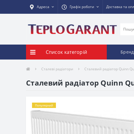
Адреса
Графік роботи
Доставка та оп
Список категорій
Бренд
Сталеві радіатори
Сталевий радіатор Quinn Qu
Сталевий радіатор Quinn Qu
Популярний