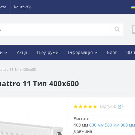
лата
Контакти
и
Акції
Шоу-руми
Інформація
Блог
3D-
attro 11 Тип 400х600
attro 11 Тип 400х600
Відгуки:
(4)
Висота
400 мм
600 мм
500 мм
900 мм
Довжина