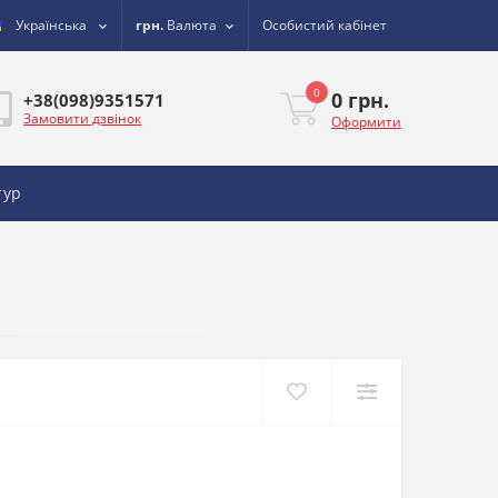
Українська
грн.
Валюта
Особистий кабінет
0
0 грн.
+38(098)9351571
Замовити дзвінок
Оформити
тур