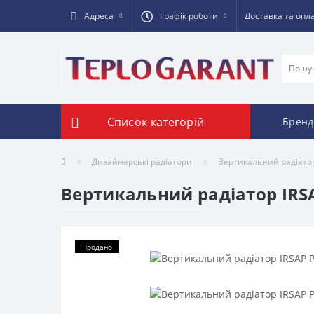
Адреса
Графік роботи
Доставка та опл
Список категорій
Бренд
Дизайнерські радіатори
Вертикальний радіатор
Вертикальний радіатор IRSA
Продано