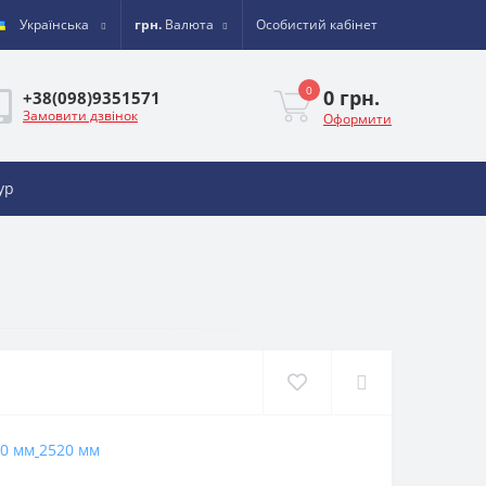
Українська
грн.
Валюта
Особистий кабінет
0
0 грн.
+38(098)9351571
Замовити дзвінок
Оформити
ур
0 мм
2520 мм