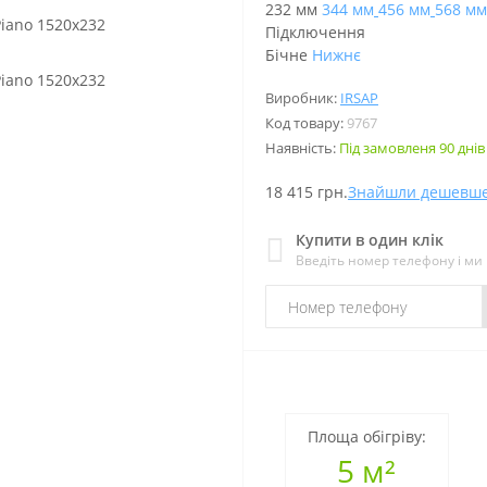
232 мм
344 мм
456 мм
568 мм
Підключення
Бічне
Нижнє
Виробник:
IRSAP
Код товару:
9767
Наявність:
Під замовленя 90 днів
18 415 грн.
Знайшли дешевш
Купити в один клік
Введіть номер телефону і м
Площа обігріву:
5 м²