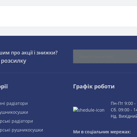
шим про акції і знижки?
 розсилку
рії
Графік роботи
ні радіатори
Пн-Пт 9:00 -
Сб. 09:00 - 1
рушникосушки
Нд. Вихідни
рські радіатори
рські рушникосушки
Ми в соціальних мережах: