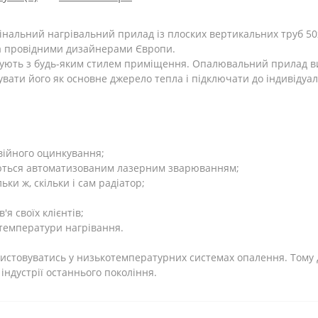
інальний нагрівальний прилад із плоских вертикальних труб 50
на провідними дизайнерами Європи.
онують з будь-яким стилем приміщення. Опалювальний прилад в
увати його як основне джерело тепла і підключати до індивідуа
двійного оцинкування;
уються автоматизованим лазерним зварюванням;
ки ж, скільки і сам радіатор;
'я своїх клієнтів;
 температури нагрівання.
ристовуватись у низькотемпературних системах опалення. Тому
індустрії останнього покоління.