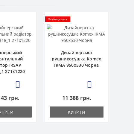
Закінчується
йнерський
Дизайнерська
онтальний
рушникосушка Komex
атор IRSAP
IRMA 950x530 Чорна
_1 271x1220
3
5
143 грн.
11 388 грн.
УПИТИ
КУПИТИ