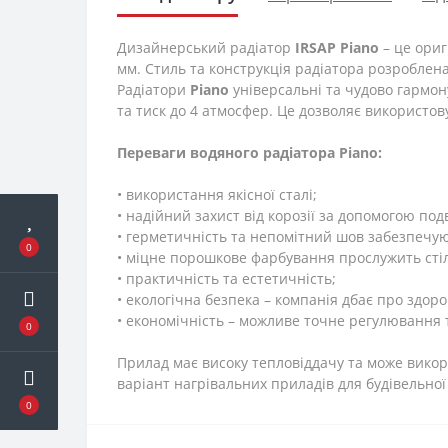
Дизайнерський радіатор
IRSAP Piano
– це ориг
мм. Стиль та конструкція радіатора розробле
Радіатори
Piano
універсальні та чудово гарм
та тиск до 4 атмосфер. Це дозволяє використов
Переваги водяного радіатора Piano:
• використання якісної сталі;
• надійний захист від корозії за допомогою по
• герметичність та непомітний шов забезпеч
0
• міцне порошкове фарбування прослужить стіль
• практичність та естетичність;
• екологічна безпека – компанія дбає про здоров
• економічність – можливе точне регулювання
0
Прилад має високу тепловіддачу та може вико
варіант нагрівальних приладів для будівельної 
0