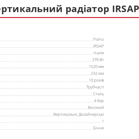
ртикальний радіатор IRSAP
Piano
IRSAP
Італія
370 Вт
1520 мм
232 мм
10 років
Трубчасті
Сталь
4 бар
Високий
Вертикальні
;
Дизайнерські
1
Бічне