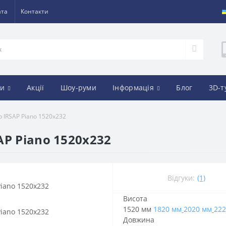
ата
Контакти
и
Акції
Шоу-руми
Інформація
Блог
3D-т
 IRSAP Piano 1520x232
P Piano 1520x232
Відгуки:
(1)
Висота
1520 мм
1820 мм
2020 мм
222
Довжина