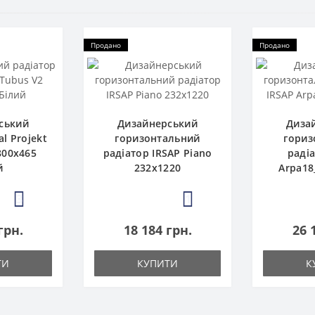
Продано
Продано
ський
Дизайнерський
Диза
al Projekt
горизонтальний
гориз
800x465
радіатор IRSAP Piano
раді
й
232x1220
Arpa18
3
1
грн.
18 184 грн.
26 
ТИ
КУПИТИ
К