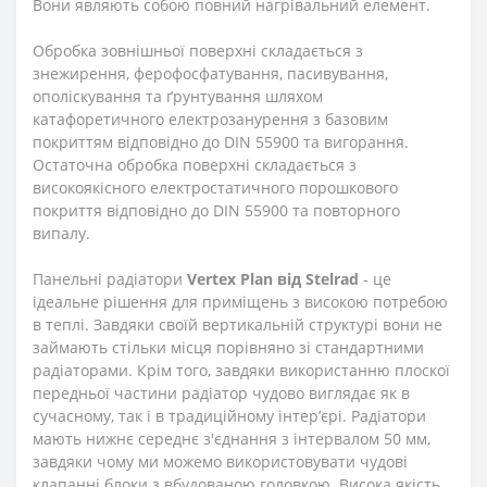
Вони являють собою повний нагрівальний елемент.
Обробка зовнішньої поверхні складається з
знежирення, ферофосфатування, пасивування,
ополіскування та ґрунтування шляхом
катафоретичного електрозанурення з базовим
покриттям відповідно до DIN 55900 та вигорання.
Остаточна обробка поверхні складається з
високоякісного електростатичного порошкового
покриття відповідно до DIN 55900 та повторного
випалу.
Панельні радіатори
Vertex Plan від Stelrad
- це
ідеальне рішення для приміщень з високою потребою
в теплі. Завдяки своїй вертикальній структурі вони не
займають стільки місця порівняно зі стандартними
радіаторами. Крім того, завдяки використанню плоскої
передньої частини радіатор чудово виглядає як в
сучасному, так і в традиційному інтер’єрі. Радіатори
мають нижнє середнє з'єднання з інтервалом 50 мм,
завдяки чому ми можемо використовувати чудові
клапанні блоки з вбудованою головкою. Висока якість