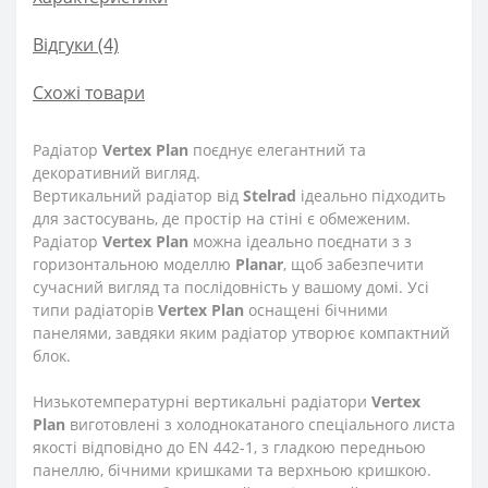
Відгуки (4)
Схожі товари
Радіатор
Vertex Plan
поєднує елегантний та
декоративний вигляд.
Вертикальний радіатор від
Stelrad
ідеально підходить
для застосувань, де простір на стіні є обмеженим.
Радіатор
Vertex Plan
можна ідеально поєднати з з
горизонтальною моделлю
Planar
, щоб забезпечити
сучасний вигляд та послідовність у вашому домі. Усі
типи радіаторів
Vertex
Plan
оснащені бічними
панелями, завдяки яким радіатор утворює компактний
блок.
Низькотемпературні вертикальні радіатори
Vertex
Plan
виготовлені з холоднокатаного спеціального листа
якості відповідно до EN 442-1, з гладкою передньою
панеллю, бічними кришками та верхньою кришкою.